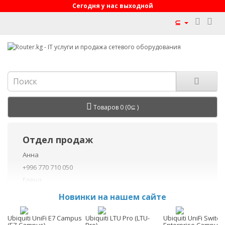
Сегодня у нас выходной
⊆
Товаров 0 (0⊆ )
Отдел продаж
Анна
+996 770 710 050
Елена
+996 770 710 040
Новинки на нашем сайте
+996 755 710 050
Данил
Ubiquiti UniFi E7 Campus
Ubiquiti LTU Pro (LTU-
Ubiquiti UniFi Switch