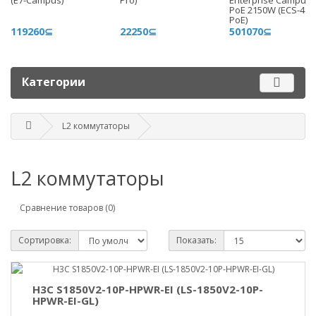
(E7-Campus)
Pro)
Enterprise Campus 
+996 775 710 060
PoE 2150W (ECS-48S
PoE)
+996 500 710 060
119260⊆
22250⊆
501070⊆
График работы
Пн-пт - 9.00-18.00
Категории
Сб, вс - выходные
L2 коммутаторы
Наш адрес
г. Бишкек, ул. Матросова, 47
L2 коммутаторы
Посмотреть адрес в 2GIS
mail@router.kg
Сравнение товаров (0)
Сортировка:
Показать:
H3C S1850V2-10P-HPWR-EI (LS-1850V2-10P-
HPWR-EI-GL)