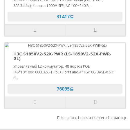
802.3af/at), 4 порта 1000M SFP, AC 100~240 В, ..
31417⊆
H3C S1850V2-52X-PWR (LS-1850V2-52X-PWR-
GL)
Управляемый L2 коммутатор, 48 портов POE
(48*10/100/1000BASE-T PoE+ Ports and 4*1G/10G BASE-X SFP
Pl..
76095⊆
Показано с 1 по 4 из 4 (всего 1 страниц)