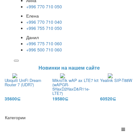
Анна
+996 770 710 050
Елена
+996 770 710 040
+996 755 710 050
Данил
+996 775 710 060
+996 500 710 060
Новинки на нашем сайте
Ubiquiti UniFi Dream
MikroTik wAP ax LTE7 kit
Yealink SIP-T88W Pr
Router 7 (UDR7)
(wAPGR-
5HaxD2HaxD&R11e-
LTE7)
35600⊆
19580⊆
60520⊆
Категории