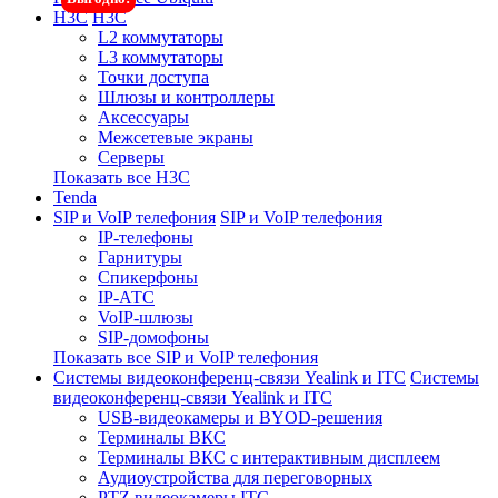
H3C
H3C
L2 коммутаторы
L3 коммутаторы
Точки доступа
Шлюзы и контроллеры
Аксессуары
Межсетевые экраны
Серверы
Показать все H3C
Tenda
SIP и VoIP телефония
SIP и VoIP телефония
IP-телефоны
Гарнитуры
Спикерфоны
IP-АТС
VoIP-шлюзы
SIP-домофоны
Показать все SIP и VoIP телефония
Системы видеоконференц-связи Yealink и ITC
Системы
видеоконференц-связи Yealink и ITC
USB-видеокамеры и BYOD-решения
Терминалы ВКС
Терминалы ВКС с интерактивным дисплеем
Аудиоустройства для переговорных
PTZ видеокамеры ITC