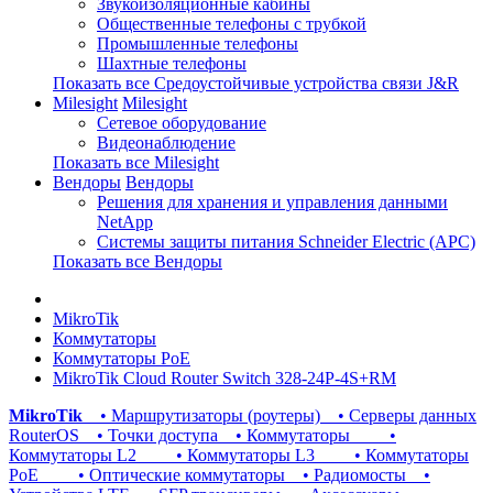
Звукоизоляционные кабины
Общественные телефоны с трубкой
Промышленные телефоны
Шахтные телефоны
Показать все Средоустойчивые устройства связи J&R
Milesight
Milesight
Сетевое оборудование
Видеонаблюдение
Показать все Milesight
Вендоры
Вендоры
Решения для хранения и управления данными
NetApp
Системы защиты питания Schneider Electric (APC)
Показать все Вендоры
MikroTik
Коммутаторы
Коммутаторы PoE
MikroTik Cloud Router Switch 328-24P-4S+RM
MikroTik
• Маршрутизаторы (роутеры)
• Серверы данных
RouterOS
• Точки доступа
• Коммутаторы
•
Коммутаторы L2
• Коммутаторы L3
• Коммутаторы
PoE
• Оптические коммутаторы
• Радиомосты
•