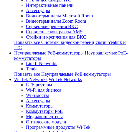
Интерактивные панели
Аксессуары
Видеотерминалы Microsoft Room
Видеотерминалы Zoom Room
Серверные решения ВКС
Сервисные контракты AMS
Стойки и крепления для ВКС
Показать все Системы видеоконференц-связи Yealink и
ITC
Неуправляемые PoE-коммутаторы
Неуправляемые PoE-
коммутаторы
Linkff Networks
Tenda
Показать все Неуправляемые PoE-коммутаторы
Wi-Tek Networks
Wi-Tek Networks
LTE роутеры
Wi-Fi для бизнеса
WiFi мосты
Аксессуары
Коммутаторы
Коммутаторы PoE
Медиаконвертеры
Оптические модули
Программные продукты Wi-Tek