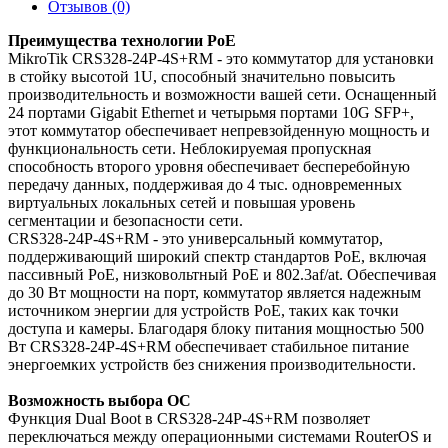
Отзывов (0)
Преимущества технологии PoE
MikroTik CRS328-24P-4S+RM - это коммутатор для установки
в стойку высотой 1U, способный значительно повысить
производительность и возможности вашей сети. Оснащенный
24 портами Gigabit Ethernet и четырьмя портами 10G SFP+,
этот коммутатор обеспечивает непревзойденную мощность и
функциональность сети. Неблокируемая пропускная
способность второго уровня обеспечивает бесперебойную
передачу данных, поддерживая до 4 тыс. одновременных
виртуальных локальных сетей и повышая уровень
сегментации и безопасности сети.
CRS328-24P-4S+RM - это универсальный коммутатор,
поддерживающий широкий спектр стандартов PoE, включая
пассивный PoE, низковольтный PoE и 802.3af/at. Обеспечивая
до 30 Вт мощности на порт, коммутатор является надежным
источником энергии для устройств PoE, таких как точки
доступа и камеры. Благодаря блоку питания мощностью 500
Вт CRS328-24P-4S+RM обеспечивает стабильное питание
энергоемких устройств без снижения производительности.
Возможность выбора ОС
Функция Dual Boot в CRS328-24P-4S+RM позволяет
переключаться между операционными системами RouterOS и