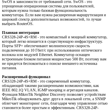
SwOS в зависимости от требований сети. SwOS - это
упрощенная операционная система для пользователей,
которым нужна только базовая функциональность
коммутатора. Если вам нужна расширенная маршрутизация и
широкий спектр дополнительных возможностей, то лучше
выбрать RouterOS.
Плавная интеграция
CRS328-24P-4S+RM - это компактный и мощный коммутатор,
который легко впишется в существующую инфраструктуру.
Порты SFP+ обеспечивают молниеносную скорость
подключения до 10 Гбит/с при использовании оптического
волокна или модулей Ethernet. Коммутатор оснащен
встроенным блоком питания мощностью 500 Вт, поэтому вам
не придется беспокоиться о поиске внешнего источника
питания.
Расширенный функционал
CRS328-24P-4S+RM - это современный коммутатор,
обладающий такими расширенными возможностями, как
IEEE 802.1Q VLAN, IGMP snooping и агрегация каналов.
Функция MikroTik Neighbor Discovery позволяет устройствам
MikroTik обнаруживать друг друга в локальной сети, а SNMP
облегчает мониторинг сети, благодаря чему управление сетью
становится более простым и эффективным. CRS328-24P-