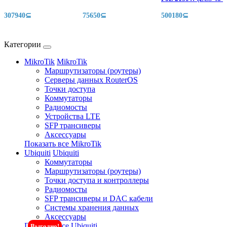
307940⊆
75650⊆
500180⊆
Категории
MikroTik
MikroTik
Маршрутизаторы (роутеры)
Серверы данных RouterOS
Точки доступа
Коммутаторы
Радиомосты
Устройства LTE
SFP трансиверы
Аксессуары
Показать все MikroTik
Ubiquiti
Ubiquiti
Коммутаторы
Маршрутизаторы (роутеры)
Точки доступа и контроллеры
Радиомосты
SFP трансиверы и DAC кабели
Системы хранения данных
Аксессуары
Показать все Ubiquiti
Выгодно!