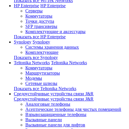
Показать все Wi-Tek Networks
HP Enterprise
HP Enterprise
Серверы
Коммутаторы
Точки доступа
SFP трансиверы
Комплектующие и аксессуары
Показать все HP Enterprise
Synology
Synology
Системы хранения данных
Комплектующие
Показать все Synology
Teltonika Networks
Teltonika Networks
Коммутаторы
Маршрутизаторы
Модемы
Сетевые шлюзы
Показать все Teltonika Networks
Средоустойчивые устройства связи J&R
Средоустойчивые устройства связи J&R
Аналоговые телефоны
Асептические телефоны для чистых помещений
Взрывозащищенные телефоны
Вызывные панели
Вызывные панели для лифтов