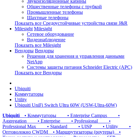
Звукоизоляционные кабины
Общественные телефоны с трубкой
Промышленные телефоны
Шахтные телефоны
Показать все Средоустойчивые устройства связи J&R
Milesight
Milesight
Сетевое оборудование
Видеонаблюдение
Показать все Milesight
Вендоры
Вендоры
Решения для хранения и управления данными
NetApp
Системы защиты питания Schneider Electric (APC)
Показать все Вендоры
Ubiquiti
Коммутаторы
Utility
Ubiquiti UniFi Switch Ultra 60W (USW-Ultra-60W)
Ubiquiti
• Коммутаторы
• Enterprise Campus
•
Aggregation
• Enterprise
• Professional
•
Professional Max
• Standard
• UISP
• Utility
•
Оптоволокно CWDM
• Маршрутизаторы (роутеры)
•