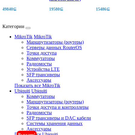
49840⊆
19580⊆
15486⊆
Категории
MikroTik
MikroTik
Маршрутизаторы (роутеры)
Серверы данных RouterOS
Точки доступа
Коммутаторы
Радиомосты
Устройства LTE
SFP трансиверы
Аксессуары
Показать все MikroTik
Ubiquiti
Ubiquiti
Коммутаторы
Маршрутизаторы (роутеры)
Точки доступа и контроллеры
Радиомосты
SFP трансиверы и DAC кабели
Системы хранения данных
Аксессуары
Показать все Ubiquiti
Выгодно!