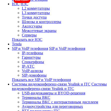
H3C
H3C
L2 коммутаторы
L3 коммутаторы
Точки доступа
Шлюзы и контроллеры
Аксессуары
Межсетевые экраны
Серверы
Показать все H3C
Tenda
SIP и VoIP телефония
SIP и VoIP телефония
IP-телефоны
Гарнитуры
Спикерфоны
IP-АТС
VoIP-шлюзы
SIP-домофоны
Показать все SIP и VoIP телефония
Системы видеоконференц-связи Yealink и ITC
Системы
видеоконференц-связи Yealink и ITC
USB-видеокамеры и BYOD-решения
Терминалы ВКС
Терминалы ВКС с интерактивным дисплеем
Аудиоустройства для переговорных
PTZ видеокамеры ITC