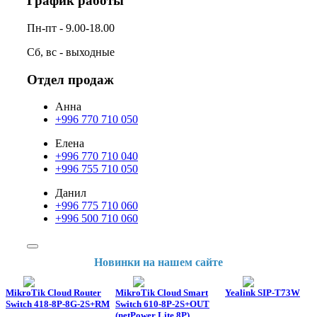
График работы
Пн-пт - 9.00-18.00
Сб, вс - выходные
Отдел продаж
Анна
+996 770 710 050
Елена
+996 770 710 040
+996 755 710 050
Данил
+996 775 710 060
+996 500 710 060
Новинки на нашем сайте
MikroTik Cloud Router
MikroTik Cloud Smart
Yealink SIP-T73W
Switch 418-8P-8G-2S+RM
Switch 610-8P-2S+OUT
(netPower Lite 8P)