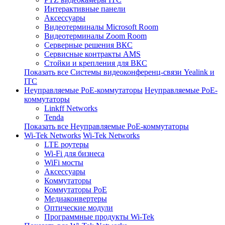
Интерактивные панели
Аксессуары
Видеотерминалы Microsoft Room
Видеотерминалы Zoom Room
Серверные решения ВКС
Сервисные контракты AMS
Стойки и крепления для ВКС
Показать все Системы видеоконференц-связи Yealink и
ITC
Неуправляемые PoE-коммутаторы
Неуправляемые PoE-
коммутаторы
Linkff Networks
Tenda
Показать все Неуправляемые PoE-коммутаторы
Wi-Tek Networks
Wi-Tek Networks
LTE роутеры
Wi-Fi для бизнеса
WiFi мосты
Аксессуары
Коммутаторы
Коммутаторы PoE
Медиаконвертеры
Оптические модули
Программные продукты Wi-Tek