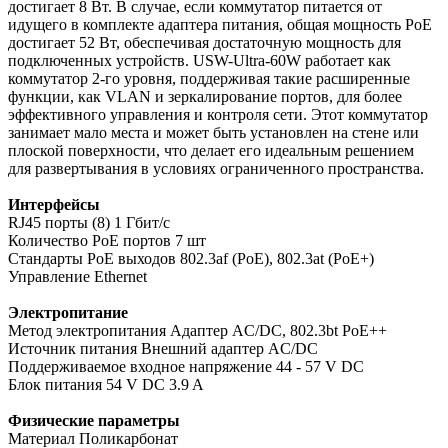
достигает 8 Вт. В случае, если коммутатор питается от
идущего в комплекте адаптера питания, общая мощность PoE
достигает 52 Вт, обеспечивая достаточную мощность для
подключенных устройств. USW-Ultra-60W работает как
коммутатор 2-го уровня, поддерживая такие расширенные
функции, как VLAN и зеркалирование портов, для более
эффективного управления и контроля сети. Этот коммутатор
занимает мало места и может быть установлен на стене или
плоской поверхности, что делает его идеальным решением
для развертывания в условиях ограниченного пространства.
Интерфейсы
RJ45 порты (8) 1 Гбит/c
Количество PoE портов 7 шт
Стандарты PoE выходов 802.3af (PoE), 802.3at (PoE+)
Управление Ethernet
Электропитание
Метод электропитания Адаптер AC/DC, 802.3bt PoE++
Источник питания Внешний адаптер AC/DC
Поддерживаемое входное напряжение 44 - 57 V DC
Блок питания 54 V DC 3.9 A
Физические параметры
Материал Поликарбонат