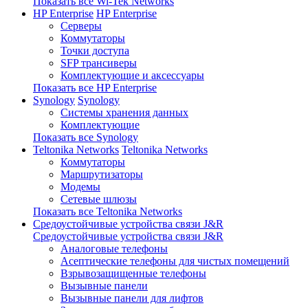
Показать все Wi-Tek Networks
HP Enterprise
HP Enterprise
Серверы
Коммутаторы
Точки доступа
SFP трансиверы
Комплектующие и аксессуары
Показать все HP Enterprise
Synology
Synology
Системы хранения данных
Комплектующие
Показать все Synology
Teltonika Networks
Teltonika Networks
Коммутаторы
Маршрутизаторы
Модемы
Сетевые шлюзы
Показать все Teltonika Networks
Средоустойчивые устройства связи J&R
Средоустойчивые устройства связи J&R
Аналоговые телефоны
Асептические телефоны для чистых помещений
Взрывозащищенные телефоны
Вызывные панели
Вызывные панели для лифтов