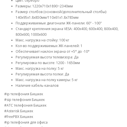
Цвет: серебро
Размеры: 1220x710x1890~2340мм
Размер столбов (основной/дополнительный столбы):
140x95x1.8x850мм/110x61x1.8x785мм
Поддерживаемые диагонали ЖК-панели: 60" - 100"
Стандарт крепления экрана VESA: 400x400, 600x400, 800x400,
800x600, 1000x600
Макс. нагрузка на стойку: 100 кг
Кол-во поддерживаемых ЖК-панелей: 1
Обеспечивает наклон экрана от +5° до -10°
Регулируемая высота телевизора: Да
Регулировка по высоте: 1200 - 1650мм
Макс. нагрузка на полку: 5 кг
Регулируемая высота полки: Да
Макс. нагрузка на полку камеры: 5 кг
Наличие кабель-каналов
#ip телефония Бишкек
#sip телефония Бишкек
#АТС телефония Бишкек
#Asterisk Бишкек
#freePBX Бишкек
#ip телефония для офиса