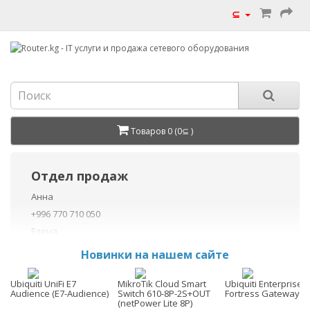
⊆
Товаров 0 (0⊆ )
Отдел продаж
Анна
+996 770 710 050
Елена
+996 770 710 040
Новинки на нашем сайте
+996 755 710 050
Данил
Ubiquiti UniFi E7
MikroTik Cloud Smart
Ubiquiti Enterprise
Audience (E7-Audience)
Switch 610-8P-2S+OUT
Fortress Gateway (E
+996 775 710 060
(netPower Lite 8P)