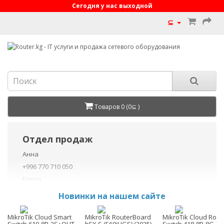
Сегодня у нас выходной
⊆
Товаров 0 (0⊆ )
Отдел продаж
Анна
+996 770 710 050
Елена
+996 770 710 040
Новинки на нашем сайте
+996 755 710 050
Данил
MikroTik Cloud Smart
MikroTik RouterBoard
MikroTik Cloud Rout