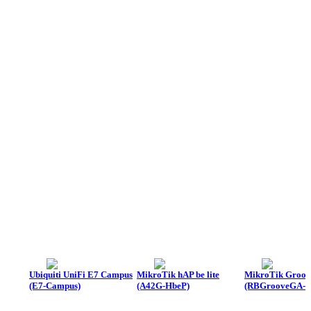
Ubiquiti UniFi E7 Campus
MikroTik hAP be lite
MikroTik Groov
(E7-Campus)
(A42G-HbeP)
(RBGrooveGA-5