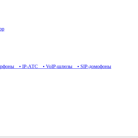
pp
ерфоны
• IP-АТС
• VoIP-шлюзы
• SIP-домофоны