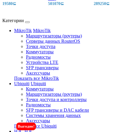
19580⊆
501070⊆
289250⊆
Категории
MikroTik
MikroTik
Маршрутизаторы (роутеры)
Серверы данных RouterOS
Точки доступа
Коммутаторы
Радиомосты
Устройства LTE
SFP трансиверы
Аксессуары
Показать все MikroTik
Ubiquiti
Ubiquiti
Коммутаторы
Маршрутизаторы (роутеры)
Точки доступа и контроллеры
Радиомосты
SFP трансиверы и DAC кабели
Системы хранения данных
Аксессуары
Показать все Ubiquiti
Выгодно!
H3C
H3C