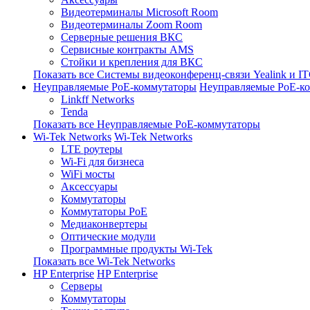
Видеотерминалы Microsoft Room
Видеотерминалы Zoom Room
Серверные решения ВКС
Сервисные контракты AMS
Стойки и крепления для ВКС
Показать все Системы видеоконференц-связи Yealink и I
Неуправляемые PoE-коммутаторы
Неуправляемые PoE-к
Linkff Networks
Tenda
Показать все Неуправляемые PoE-коммутаторы
Wi-Tek Networks
Wi-Tek Networks
LTE роутеры
Wi-Fi для бизнеса
WiFi мосты
Аксессуары
Коммутаторы
Коммутаторы PoE
Медиаконвертеры
Оптические модули
Программные продукты Wi-Tek
Показать все Wi-Tek Networks
HP Enterprise
HP Enterprise
Серверы
Коммутаторы