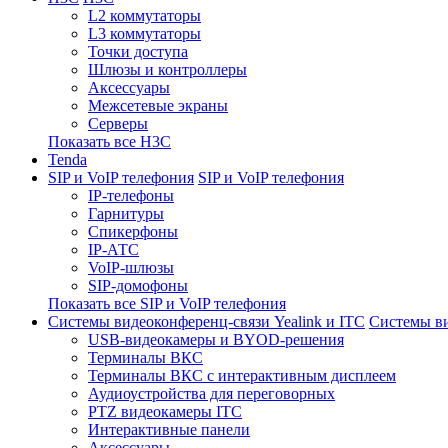
L2 коммутаторы
L3 коммутаторы
Точки доступа
Шлюзы и контроллеры
Аксессуары
Межсетевые экраны
Серверы
Показать все H3C
Tenda
SIP и VoIP телефония
SIP и VoIP телефония
IP-телефоны
Гарнитуры
Спикерфоны
IP-АТС
VoIP-шлюзы
SIP-домофоны
Показать все SIP и VoIP телефония
Системы видеоконференц-связи Yealink и ITC
Системы ви
USB-видеокамеры и BYOD-решения
Терминалы ВКС
Терминалы ВКС с интерактивным дисплеем
Аудиоустройства для переговорных
PTZ видеокамеры ITC
Интерактивные панели
Аксессуары