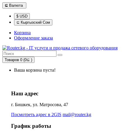
⊆
Валюта
$ USD
⊆ Кыргызский Сом
Корзина
Оформление заказа
Товаров 0 (0⊆ )
Ваша корзина пуста!
Наш адрес
г. Бишкек, ул. Матросова, 47
Посмотреть адрес в 2GIS
mail@router.kg
График работы