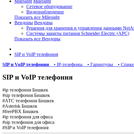
Milesight
Milesight
Сетевое оборудование
Видеонаблюдение
Показать все Milesight
Вендоры
Вендоры
Решения для хранения и управления данными NetA
Системы защиты питания Schneider Electric (APC)
Показать все Вендоры
SIP и VoIP телефония
SIP и VoIP телефония
• IP-телефоны
• Гарнитуры
• Спик
SIP и VoIP телефония
#ip телефония Бишкек
#sip телефония Бишкек
#АТС телефония Бишкек
#Asterisk Бишкек
#freePBX Бишкек
#ip телефония для офиса
#sip телефония для офиса
#SIP и VoIP телефония