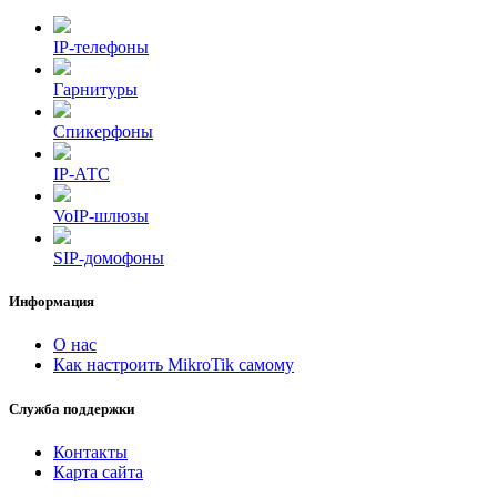
IP-телефоны
Гарнитуры
Спикерфоны
IP-АТС
VoIP-шлюзы
SIP-домофоны
Информация
О нас
Как настроить MikroTik самому
Служба поддержки
Контакты
Карта сайта