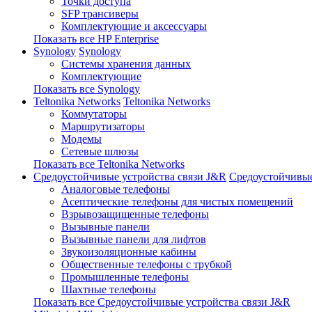
Точки доступа
SFP трансиверы
Комплектующие и аксессуары
Показать все HP Enterprise
Synology
Synology
Системы хранения данных
Комплектующие
Показать все Synology
Teltonika Networks
Teltonika Networks
Коммутаторы
Маршрутизаторы
Модемы
Сетевые шлюзы
Показать все Teltonika Networks
Средоустойчивые устройства связи J&R
Средоустойчивые
Аналоговые телефоны
Асептические телефоны для чистых помещений
Взрывозащищенные телефоны
Вызывные панели
Вызывные панели для лифтов
Звукоизоляционные кабины
Общественные телефоны с трубкой
Промышленные телефоны
Шахтные телефоны
Показать все Средоустойчивые устройства связи J&R