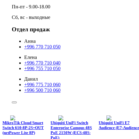
Пн-пт - 9.00-18.00
Сб, вс - выходные
Отдел продаж
Анна
+996 770 710 050
Елена
+996 770 710 040
+996 755 710 050
Данил
+996 775 710 060
+996 500 710 060
MikroTik Cloud Smart
Ubiquiti UniFi Switch
Ubiquiti UniFi E7
Switch 610-8P-2S+OUT
Enterprise Campus 48S
Audience (E7-Audience
(netPower Lite 8P)
PoE 2150W (ECS-48S-
PoE)