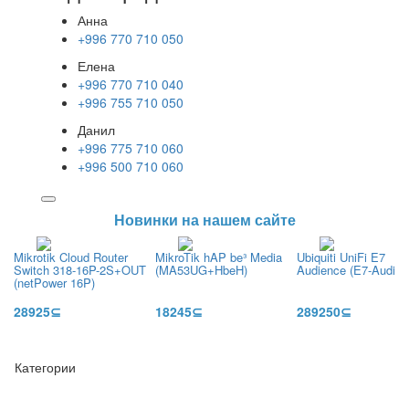
Анна
+996 770 710 050
Елена
+996 770 710 040
+996 755 710 050
Данил
+996 775 710 060
+996 500 710 060
Новинки на нашем сайте
Mikrotik Cloud Router
MikroTik hAP be³ Media
Ubiquiti UniFi E7
Switch 318-16P-2S+OUT
(MA53UG+HbeH)
Audience (E7-Audien
(netPower 16P)
28925⊆
18245⊆
289250⊆
Категории