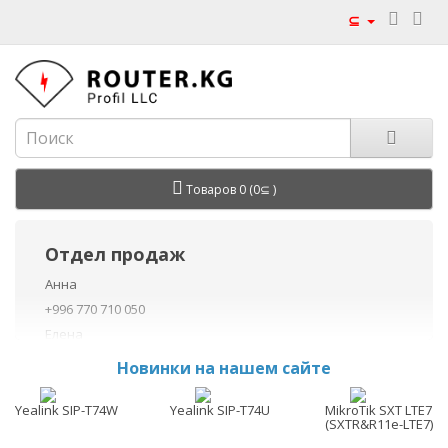
⊆
Товаров 0 (0⊆ )
Отдел продаж
Анна
+996 770 710 050
Елена
+996 770 710 040
Новинки на нашем сайте
+996 755 710 050
Данил
Yealink SIP-T74W
Yealink SIP-T74U
MikroTik SXT LTE7 ki
(SXTR&R11e-LTE7)
+996 775 710 060