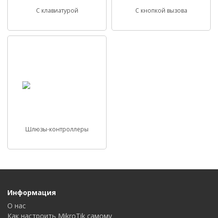
С клавиатурой
С кнопкой вызова
Шлюзы-контроллеры
Информация
О нас
Как настроить MikroTik самому