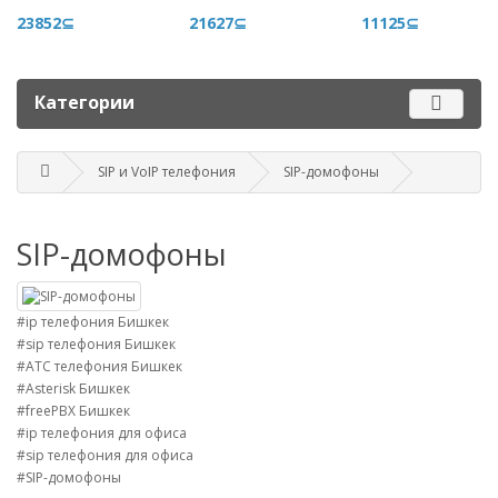
+996 500 710 060
23852⊆
21627⊆
11125⊆
График работы
Пн-пт - 9.00-18.00
Категории
Сб, вс - выходные
SIP и VoIP телефония
SIP-домофоны
Наш адрес
г. Бишкек, ул. Матросова, 47
SIP-домофоны
Посмотреть адрес в 2GIS
mail@router.kg
#ip телефония Бишкек
#sip телефония Бишкек
#АТС телефония Бишкек
#Asterisk Бишкек
#freePBX Бишкек
#ip телефония для офиса
#sip телефония для офиса
#SIP-домофоны