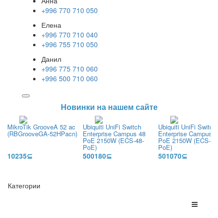
Анна
+996 770 710 050
Елена
+996 770 710 040
+996 755 710 050
Данил
+996 775 710 060
+996 500 710 060
Новинки на нашем сайте
MikroTik GrooveA 52 ac
Ubiquiti UniFi Switch
Ubiquiti UniFi Switch
(RBGrooveGA-52HPacn)
Enterprise Campus 48
Enterprise Campus 
PoE 2150W (ECS-48-
PoE 2150W (ECS-48
PoE)
PoE)
10235⊆
500180⊆
501070⊆
Категории