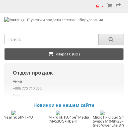
⊆
Товаров 0 (0⊆ )
Отдел продаж
Анна
+996 770 710 050
Елена
+996 770 710 040
Новинки на нашем сайте
+996 755 710 050
Данил
Yealink SIP-T74U
MikroTik hAP be³ Media
MikroTik Cloud Smar
(MA53UG+HbeH)
Switch 610-8P-2S+O
+996 775 710 060
(netPower Lite 8P)