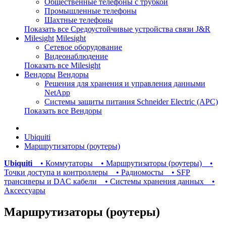
Общественные телефоны с трубкой
Промышленные телефоны
Шахтные телефоны
Показать все Средоустойчивые устройства связи J&R
Milesight
Milesight
Сетевое оборудование
Видеонаблюдение
Показать все Milesight
Вендоры
Вендоры
Решения для хранения и управления данными
NetApp
Системы защиты питания Schneider Electric (APC)
Показать все Вендоры
Ubiquiti
Маршрутизаторы (роутеры)
Ubiquiti
• Коммутаторы
• Маршрутизаторы (роутеры)
•
Точки доступа и контроллеры
• Радиомосты
• SFP
трансиверы и DAC кабели
• Системы хранения данных
•
Аксессуары
Маршрутизаторы (роутеры)