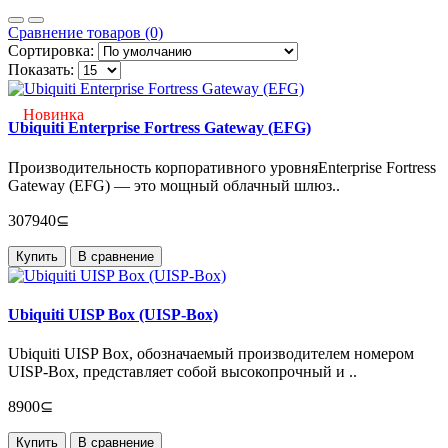
Сравнение товаров (0)
Сортировка:
Показать:
Новинка
Ubiquiti Enterprise Fortress Gateway (EFG)
Производительность корпоративного уровняEnterprise Fortress
Gateway (EFG) — это мощный облачный шлюз..
307940⊆
Купить
В сравнение
Ubiquiti UISP Box (UISP-Box)
Ubiquiti UISP Box, обозначаемый производителем номером
UISP-Box, представляет собой высокопрочный и ..
8900⊆
Купить
В сравнение