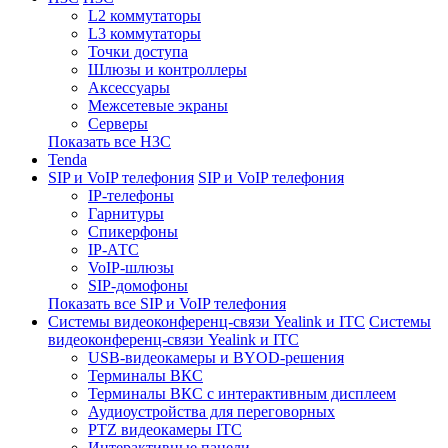
L2 коммутаторы
L3 коммутаторы
Точки доступа
Шлюзы и контроллеры
Аксессуары
Межсетевые экраны
Серверы
Показать все H3C
Tenda
SIP и VoIP телефония
SIP и VoIP телефония
IP-телефоны
Гарнитуры
Спикерфоны
IP-АТС
VoIP-шлюзы
SIP-домофоны
Показать все SIP и VoIP телефония
Системы видеоконференц-связи Yealink и ITC
Системы
видеоконференц-связи Yealink и ITC
USB-видеокамеры и BYOD-решения
Терминалы ВКС
Терминалы ВКС с интерактивным дисплеем
Аудиоустройства для переговорных
PTZ видеокамеры ITC
Интерактивные панели