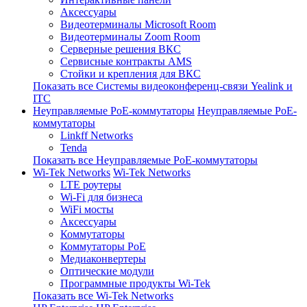
Аксессуары
Видеотерминалы Microsoft Room
Видеотерминалы Zoom Room
Серверные решения ВКС
Сервисные контракты AMS
Стойки и крепления для ВКС
Показать все Системы видеоконференц-связи Yealink и
ITC
Неуправляемые PoE-коммутаторы
Неуправляемые PoE-
коммутаторы
Linkff Networks
Tenda
Показать все Неуправляемые PoE-коммутаторы
Wi-Tek Networks
Wi-Tek Networks
LTE роутеры
Wi-Fi для бизнеса
WiFi мосты
Аксессуары
Коммутаторы
Коммутаторы PoE
Медиаконвертеры
Оптические модули
Программные продукты Wi-Tek
Показать все Wi-Tek Networks