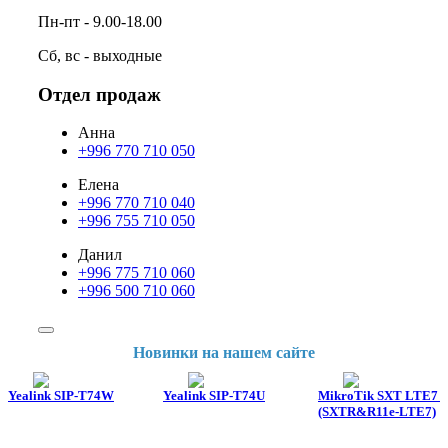
Пн-пт - 9.00-18.00
Сб, вс - выходные
Отдел продаж
Анна
+996 770 710 050
Елена
+996 770 710 040
+996 755 710 050
Данил
+996 775 710 060
+996 500 710 060
Новинки на нашем сайте
Yealink SIP-T74W
Yealink SIP-T74U
MikroTik SXT LTE7 k
(SXTR&R11e-LTE7)