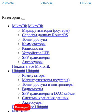
23852⊆
21627⊆
11125⊆
Категории
MikroTik
MikroTik
Маршрутизаторы (роутеры)
Серверы данных RouterOS
Точки доступа
Коммутаторы
Радиомосты
Устройства LTE
SFP трансиверы
Аксессуары
Показать все MikroTik
Ubiquiti
Ubiquiti
Коммутаторы
Маршрутизаторы (роутеры)
Точки доступа и контроллеры
Радиомосты
SFP трансиверы и DAC кабели
Системы хранения данных
Аксессуары
Показать все Ubiquiti
Выгодно!
H3C
H3C