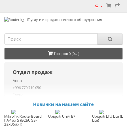
⊆
Товаров 0 (0⊆ )
Отдел продаж
Анна
+996 770 710 050
Елена
+996 770 710 040
Новинки на нашем сайте
+996 755 710 050
Данил
MikroTik RouterBoard
Ubiquiti UniFi E7
Ubiquiti LTU Lite (LTU
hAP ax S (E62iUGS-
Lite)
+996 775 710 060
2axD5axT)