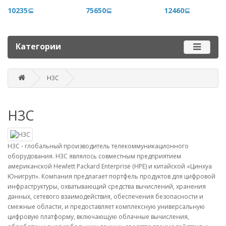
+996 500 710 060
10235⊆
75650⊆
12460⊆
График работы
Пн-пт - 9.00-18.00
Категории
Сб, вс - выходные
H3C
Наш адрес
г. Бишкек, ул. Матросова, 47
H3C
Посмотреть адрес в 2GIS
mail@router.kg
H3C - глобальный производитель телекоммуникационного
оборудования. H3C являлось совместным предприятием
американской Hewlett Packard Enterprise (HPE) и китайской «Цинхуа
Юнигруп». Компания предлагает портфель продуктов для цифровой
инфраструктуры, охватывающий средства вычислений, хранения
данных, сетевого взаимодействия, обеспечения безопасности и
смежные области, и предоставляет комплексную универсальную
цифровую платформу, включающую облачные вычисления,