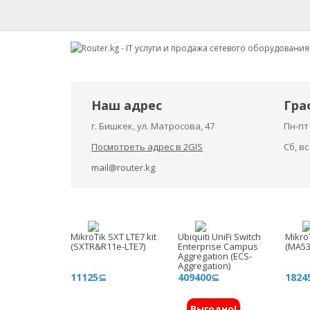
Наш адрес
Гра
г. Бишкек, ул. Матросова, 47
Пн-пт 
Посмотреть адрес в 2GIS
Сб, в
mail@router.kg
MikroTik SXT LTE7 kit
Ubiquiti UniFi Switch
Mikro
(SXTR&R11e-LTE7)
Enterprise Campus
(MA5
Aggregation (ECS-
Aggregation)
11125⊆
409400⊆
1824
Выгодно!