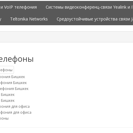
 и VoIP телефония
Системы видеоконференц-связи Yealink и 
y
Teltonika Networks
Средоустойчивые устройства связи 
телефоны
ефония Бишкек
лефония Бишкек
лефония Бишкек
k Бишкек
X Бишкек
фония для офиса
ефония для офиса
ефоны