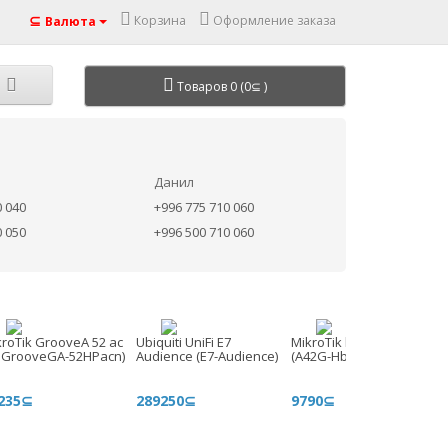
⊆
Корзина
Оформление заказа
Валюта
Товаров 0 (0⊆ )
Данил
0 040
+996 775 710 060
0 050
+996 500 710 060
kroTik GrooveA 52 ac
Ubiquiti UniFi E7
MikroTik hAP be lite
BGrooveGA-52HPacn)
Audience (E7-Audience)
(A42G-HbeP)
235⊆
289250⊆
9790⊆