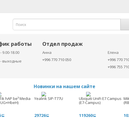
фик работы
Отдел продаж
- 9.00-18.00
Анна
Елена
+996 770 710 050
+996 770 71
с - выходные
+996 755 71
Новинки на нашем сайте
Tik hAP be³ Media
Yealink SIP-T77U
Ubiquiti UniFi E7 Campus
Mi
3UG+HbeH)
(E7-Campus)
(R
5⊆
29726⊆
119260⊆
10