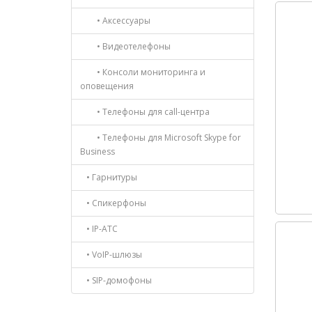
• Аксессуары
• Видеотелефоны
• Консоли мониторинга и
оповещения
• Телефоны для call-центра
• Телефоны для Microsoft Skype for
Business
• Гарнитуры
• Спикерфоны
• IP-АТС
• VoIP-шлюзы
• SIP-домофоны