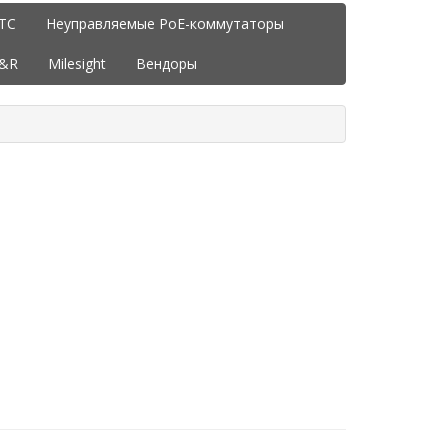
ITC
Неуправляемые PoE-коммутаторы
J&R
Milesight
Вендоры