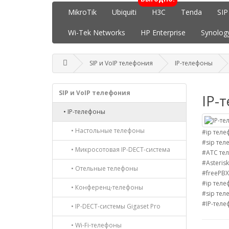
MikroTik
Ubiquiti
H3C
Tenda
SIP
Wi-Tek Networks
HP Enterprise
Synolog
SIP и VoIP телефония
IP-телефоны
SIP и VoIP телефония
IP-
• IP-телефоны
• Настольные телефоны
#ip тел
#sip те
• Микросотовая IP-DECT-система
#АТС те
#Asteris
• Отельные телефоны
#freePB
#ip теле
• Конференц-телефоны
#sip тел
#IP-тел
• IP-DECT-системы Gigaset Pro
• Wi-Fi-телефоны