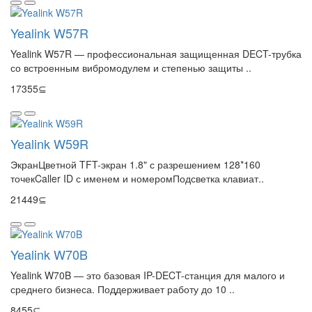
Yealink W57R
Yealink W57R — профессиональная защищенная DECT-трубка
со встроенным вибромодулем и степенью защиты ..
17355⊆
Yealink W59R
ЭкранЦветной TFT-экран 1.8" с разрешением 128*160
точекCaller ID с именем и номеромПодсветка клавиат..
21449⊆
Yealink W70B
Yealink W70B — это базовая IP-DECT-станция для малого и
среднего бизнеса. Поддерживает работу до 10 ..
8455⊆