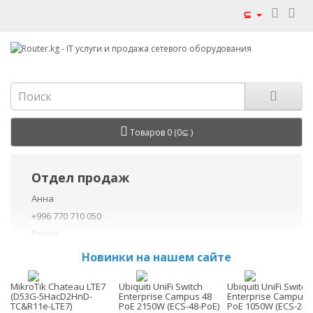
⊆
Товаров 0 (0⊆ )
Отдел продаж
Анна
+996 770 710 050
Елена
+996 770 710 040
Новинки на нашем сайте
+996 755 710 050
Данил
MikroTik Chateau LTE7
Ubiquiti UniFi Switch
Ubiquiti UniFi Switch
(D53G-5HacD2HnD-
Enterprise Campus 48
Enterprise Campus 
+996 775 710 060
TC&R11e-LTE7)
PoE 2150W (ECS-48-PoE)
PoE 1050W (ECS-24-