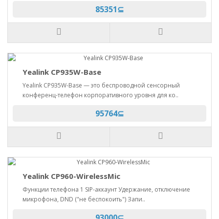
85351⊆
Yealink CP935W-Base
Yealink CP935W-Base — это беспроводной сенсорный
конференц-телефон корпоративного уровня для ко..
95764⊆
Yealink CP960-WirelessMic
Функции телефона 1 SIP-аккаунт Удержание, отключение
микрофона, DND ("не беспокоить") Запи..
93000⊆