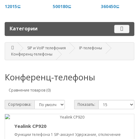
+996 500 710 060
12015⊆
500180⊆
360450⊆
График работы
Пн-пт - 9.00-18.00
Категории
Сб, вс - выходные
SIP и VoIP телефония
IP-телефоны
Наш адрес
Конференц-телефоны
г. Бишкек, ул. Матросова, 47
Посмотреть адрес в 2GIS
mail@router.kg
Конференц-телефоны
Сравнение товаров (0)
Сортировка:
Показать:
Yealink CP920
Функции телефона 1 SIP-аккаунт Удержание, отключение