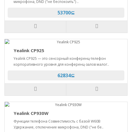
микрофона, DND ("не беспокоить") ..
53700⊆
Yealink CP925
Yealink CP925 — это сенсорный конференц-телефон
корпоративного уровня для конференц-залов малог..
62834⊆
Yealink CP930W
Функции телефона Совместимость с базой W60B
Удержание, отключение микрофона, DND ("не бе..