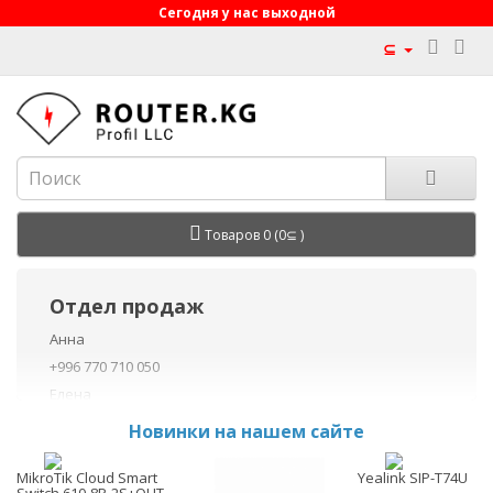
Сегодня у нас выходной
⊆
Товаров 0 (0⊆ )
Отдел продаж
Анна
+996 770 710 050
Елена
+996 770 710 040
Новинки на нашем сайте
+996 755 710 050
Данил
MikroTik Cloud Smart
Yealink SIP-T74U