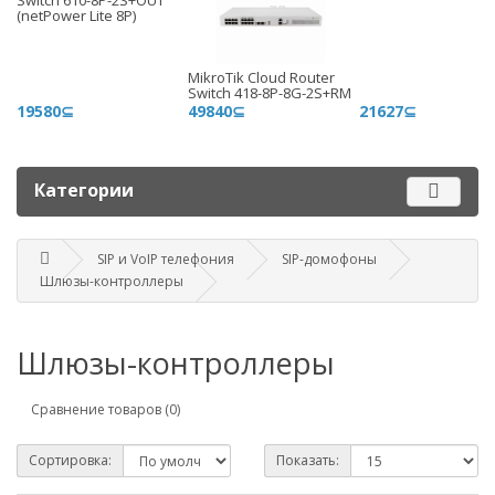
Switch 610-8P-2S+OUT
+996 775 710 060
(netPower Lite 8P)
+996 500 710 060
MikroTik Cloud Router
График работы
Switch 418-8P-8G-2S+RM
19580⊆
49840⊆
21627⊆
Пн-пт - 9.00-18.00
Сб, вс - выходные
Категории
Наш адрес
г. Бишкек, ул. Матросова, 47
SIP и VoIP телефония
SIP-домофоны
Шлюзы-контроллеры
Посмотреть адрес в 2GIS
mail@router.kg
Шлюзы-контроллеры
Сравнение товаров (0)
Сортировка:
Показать: