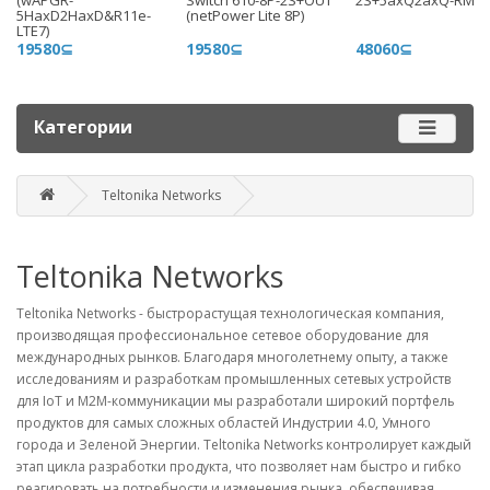
(wAPGR-
Switch 610-8P-2S+OUT
2S+5axQ2axQ-RM
+996 775 710 060
5HaxD2HaxD&R11e-
(netPower Lite 8P)
LTE7)
+996 500 710 060
19580⊆
19580⊆
48060⊆
График работы
Пн-пт - 9.00-18.00
Категории
Сб, вс - выходные
Teltonika Networks
Наш адрес
г. Бишкек, ул. Матросова, 47
Teltonika Networks
Посмотреть адрес в 2GIS
mail@router.kg
Teltonika Networks - быстрорастущая технологическая компания,
производящая профессиональное сетевое оборудование для
международных рынков. Благодаря многолетнему опыту, а также
исследованиям и разработкам промышленных сетевых устройств
для IoT и M2M-коммуникации мы разработали широкий портфель
продуктов для самых сложных областей Индустрии 4.0, Умного
города и Зеленой Энергии. Teltonika Networks контролирует каждый
этап цикла разработки продукта, что позволяет нам быстро и гибко
реагировать на потребности и изменения рынка, обеспечивая