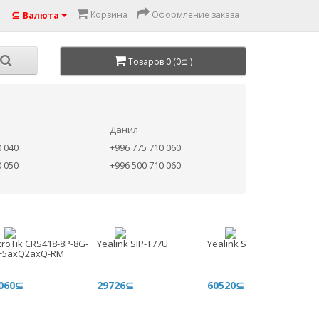
⊆
Корзина
Оформление заказа
Валюта
Товаров 0 (0⊆ )
Данил
0 040
+996 775 710 060
0 050
+996 500 710 060
kroTik CRS418-8P-8G-
Yealink SIP-T77U
Yealink SIP-T88W Pro
+5axQ2axQ-RM
060⊆
29726⊆
60520⊆