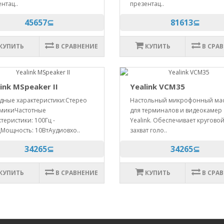
нтац..
презентац..
45657⊆
81613⊆
КУПИТЬ
В СРАВНЕНИЕ
КУПИТЬ
В СРА
ink MSpeaker II
Yealink VCM35
дные характеристики:Стерео
Настольный микрофонный ма
микиЧастотные
для терминалов и видеокамер
теристики: 100Гц -
Yealink. Обеспечивает кругово
цМощность: 10ВтАудиовхо..
захват голо..
34265⊆
34265⊆
КУПИТЬ
В СРАВНЕНИЕ
КУПИТЬ
В СРА