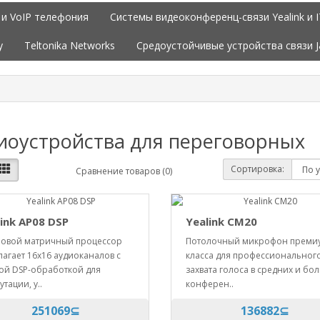
 и VoIP телефония
Системы видеоконференц-связи Yealink и 
y
Teltonika Networks
Средоустойчивые устройства связи 
иоустройства для переговорных
Сортировка:
Сравнение товаров (0)
ink AP08 DSP
Yealink CM20
овой матричный процессор
Потолочный микрофон преми
агает 16x16 аудиоканалов с
класса для профессиональног
ой DSP-обработкой для
захвата голоса в средних и бо
тации, у..
конферен..
251069⊆
136882⊆