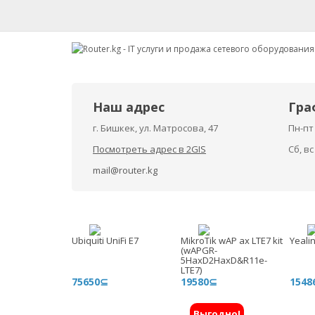
Наш адрес
Гра
г. Бишкек, ул. Матросова, 47
Пн-пт 
Посмотреть адрес в 2GIS
Сб, в
mail@router.kg
Ubiquiti UniFi E7
MikroTik wAP ax LTE7 kit
Yeali
(wAPGR-
5HaxD2HaxD&R11e-
LTE7)
75650⊆
19580⊆
1548
Выгодно!