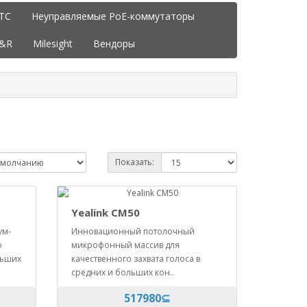
ITC
Неуправляемые PoE-коммутаторы
J&R
Milesight
Вендоры
Показать:
Yealink CM50
ум-
Инновационный потолочный
о
микрофонный массив для
льших
качественного захвата голоса в
средних и больших кон..
517980⊆