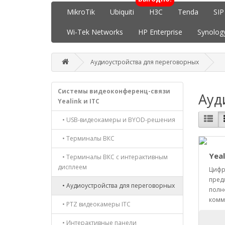
MikroTik
Ubiquiti
H3C
Tenda
SIP
Wi-Tek Networks
HP Enterprise
Synolog
Аудиоустройства для переговорных
Системы видеоконференц-связи
Ауд
Yealink и ITC
• USB-видеокамеры и BYOD-решения
• Терминалы ВКС
Yeal
• Терминалы ВКС с интерактивным
дисплеем
Цифр
предл
• Аудиоустройства для переговорных
полн
комму
• PTZ видеокамеры ITC
• Интерактивные панели