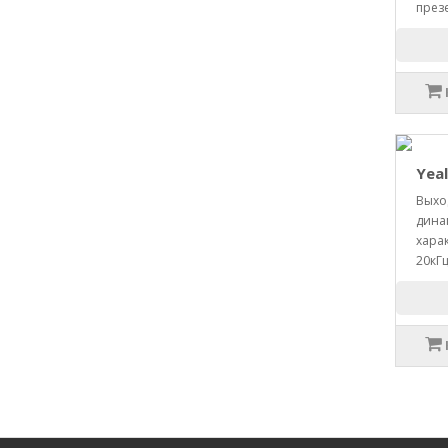
презе
Yeal
Выхо
дина
харак
20кГ