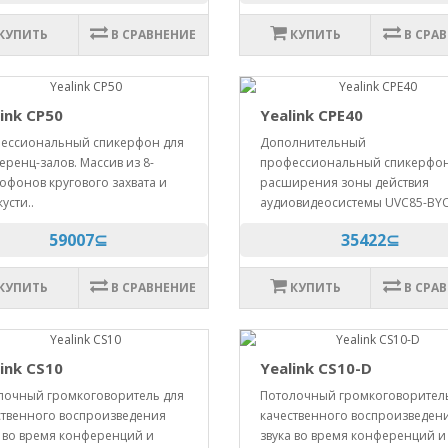
КУПИТЬ
В СРАВНЕНИЕ
КУПИТЬ
В СРА
ink CP50
Yealink CPE40
ессиональный спикерфон для
Дополнительный
ренц-залов. Массив из 8-
профессиональный спикерфон
офонов кругового захвата и
расширения зоны действия
усти..
аудиовидеосистемы UVC85-BYO
59007⊆
35422⊆
КУПИТЬ
В СРАВНЕНИЕ
КУПИТЬ
В СРА
ink CS10
Yealink CS10-D
лочный громкоговоритель для
Потолочный громкоговорител
ственного воспроизведения
качественного воспроизведен
а во время конференций и
звука во время конференций и