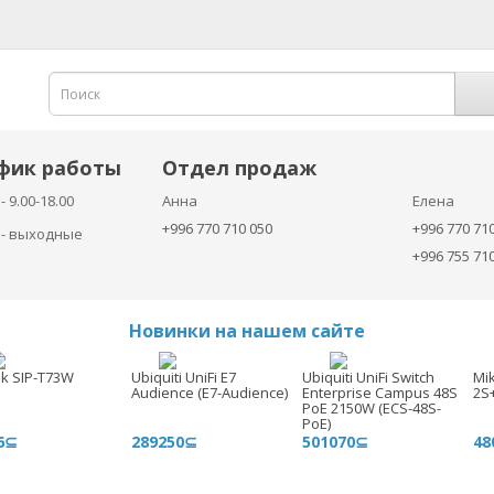
фик работы
Отдел продаж
- 9.00-18.00
Анна
Елена
+996 770 710 050
+996 770 71
с - выходные
+996 755 71
Новинки на нашем сайте
nk SIP-T73W
Ubiquiti UniFi E7
Ubiquiti UniFi Switch
Mi
Audience (E7-Audience)
Enterprise Campus 48S
2S
PoE 2150W (ECS-48S-
PoE)
6⊆
289250⊆
501070⊆
48