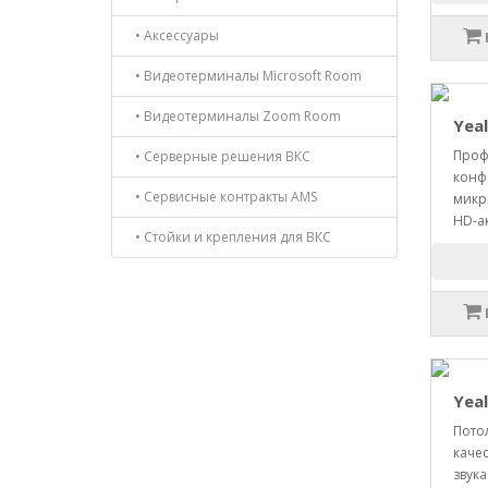
• Аксессуары
• Видеотерминалы Microsoft Room
• Видеотерминалы Zoom Room
Yeal
Проф
• Серверные решения ВКС
конфе
• Сервисные контракты AMS
микр
HD-ак
• Стойки и крепления для ВКС
Yeal
Пото
каче
звук