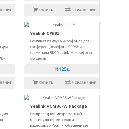
ВНЕНИЕ
КУПИТЬ
В СРАВНЕНИЕ
Yealink CPE95
Комплект из двух микрофонов для
 для
конференц-телефона CP965 и
терминала ВКС Yealink. Микрофоны
D-..
осуществ..
11125⊆
ВНЕНИЕ
КУПИТЬ
В СРАВНЕНИЕ
Yealink VCM36-W Package
ь для
Беспроводной микрофонный
ия
массив для терминалов и
видеокамер Yealink. Обеспечивает