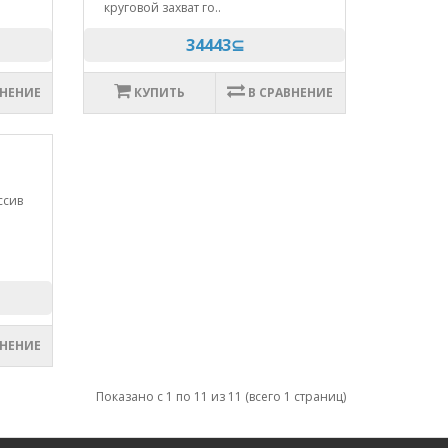
круговой захват го..
34443⊆
ВНЕНИЕ
КУПИТЬ
В СРАВНЕНИЕ
ссив
й
ВНЕНИЕ
Показано с 1 по 11 из 11 (всего 1 страниц)