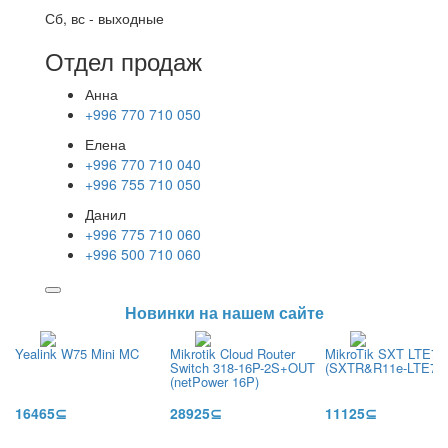
Сб, вс - выходные
Отдел продаж
Анна
+996 770 710 050
Елена
+996 770 710 040
+996 755 710 050
Данил
+996 775 710 060
+996 500 710 060
Новинки на нашем сайте
Yealink W75 Mini MC
Mikrotik Cloud Router
MikroTik SXT LTE7 k
Switch 318-16P-2S+OUT
(SXTR&R11e-LTE7)
(netPower 16P)
16465⊆
28925⊆
11125⊆