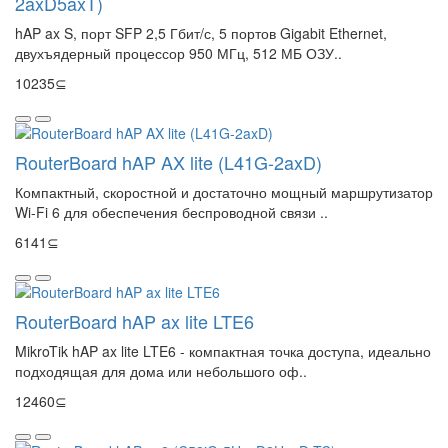
2axD5axT)
hAP ax S, порт SFP 2,5 Гбит/с, 5 портов Gigabit Ethernet,
двухъядерный процессор 950 МГц, 512 МБ ОЗУ..
10235⊆
RouterBoard hAP AX lite (L41G-2axD)
Компактный, скоростной и достаточно мощный маршрутизатор
Wi-Fi 6 для обеспечения беспроводной связи ..
6141⊆
RouterBoard hAP ax lite LTE6
MikroTik hAP ax lite LTE6 - компактная точка доступа, идеально
подходящая для дома или небольшого оф..
12460⊆