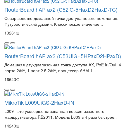
RouterBoard hAP ax2 (C52iG-5HaxD2HaxD-TC)
Совершенство домашней точки доступа нового поколения.
Футуристический дизайн. Классическое значение...
13261⊆
RouterBoard hAP ax3 (C53UiG+5HPaxD2HPaxD)
Домашняя двухдиапазонная точка доступа AX, PoE In/Out, 4
порта GbE, 1 порт 2.5 GbE, процессор ARM 1,..
16643⊆
MikroTik L009UiGS-2HaxD-IN
L009 - это усовершенствованная версия известного
маршрутизатора RB2011. Модель L009 в 4 раза быстрее..
14240⊆