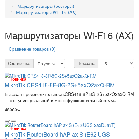
Маршрутизаторы (роутеры)
Маршрутизаторы Wi-Fi 6 (AX)
Маршрутизаторы Wi-Fi 6 (AX)
Сравнение товаров (0)
Сортировка:
Показать:
Новинка
MikroTik CRS418-8P-8G-2S+5axQ2axQ-RM
Высокая производительностьCRS418-8P-8G-2S+5axQ2axQ-RM
— это универсальный и многофункциональный комм..
48060⊆
Новинка
MikroTik RouterBoard hAP ax S (E62iUGS-