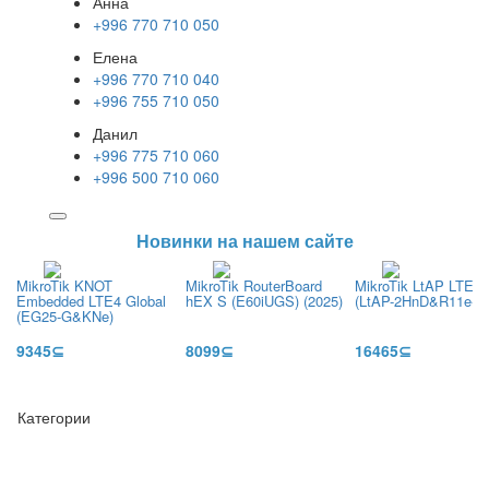
Анна
+996 770 710 050
Елена
+996 770 710 040
+996 755 710 050
Данил
+996 775 710 060
+996 500 710 060
Новинки на нашем сайте
MikroTik KNOT
MikroTik RouterBoard
MikroTik LtAP LTE7 k
Embedded LTE4 Global
hEX S (E60iUGS) (2025)
(LtAP-2HnD&R11e-L
(EG25-G&KNe)
9345⊆
8099⊆
16465⊆
Категории