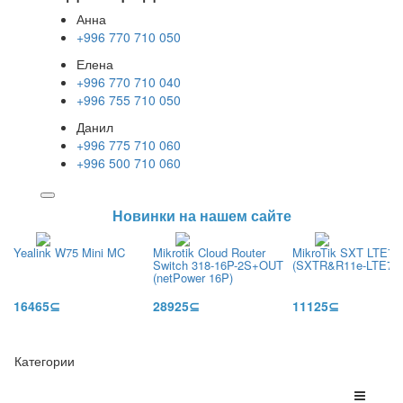
Анна
+996 770 710 050
Елена
+996 770 710 040
+996 755 710 050
Данил
+996 775 710 060
+996 500 710 060
Новинки на нашем сайте
Yealink W75 Mini MC
Mikrotik Cloud Router
MikroTik SXT LTE7 k
Switch 318-16P-2S+OUT
(SXTR&R11e-LTE7)
(netPower 16P)
16465⊆
28925⊆
11125⊆
Категории