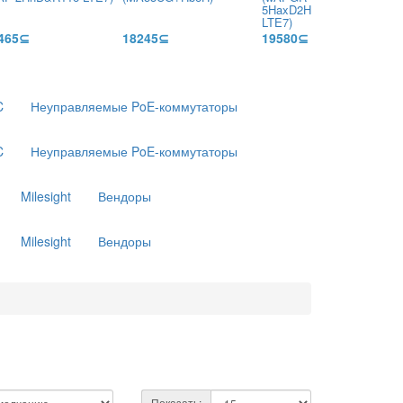
5HaxD2HaxD&R11e-
LTE7)
465⊆
18245⊆
19580⊆
C
Неуправляемые PoE-коммутаторы
C
Неуправляемые PoE-коммутаторы
Milesight
Вендоры
Milesight
Вендоры
Показать: