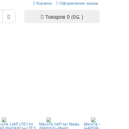
Корзина
Оформление заказа
Товаров 0 (0⊆ )
roTik LtAP LTE7 kit
MikroTik hAP be³ Media
MikroTik wAP ax LTE7 kit
tAP-2HnD&R11e-LTE7)
(MA53UG+HbeH)
(wAPGR-