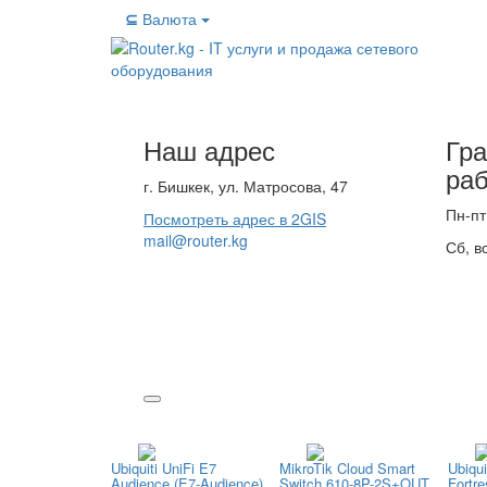
⊆
Валюта
Наш адрес
Гр
ра
г. Бишкек, ул. Матросова, 47
Пн-пт
Посмотреть адрес в 2GIS
mail@router.kg
Сб, в
Ubiquiti UniFi E7
MikroTik Cloud Smart
Ubiqui
Audience (E7-Audience)
Switch 610-8P-2S+OUT
Fortr