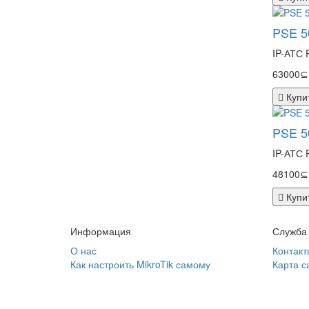
PSE 50
IP-АТС 
63000⊆
Купи
PSE 50
IP-АТС 
48100⊆
Купи
Информация
Служба
О нас
Контакт
Как настроить MikroTik самому
Карта с