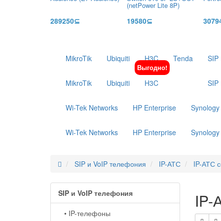
(netPower Lite 8P)
289250⊆
19580⊆
3079
MikroTik
Ubiquiti
H3C
Tenda
SIP
Выгодно!
MikroTik
Ubiquiti
H3C
SIP
Wi-Tek Networks
HP Enterprise
Synology
Wi-Tek Networks
HP Enterprise
Synology
SIP и VoIP телефония
IP-АТС
IP-АТС 
SIP и VoIP телефония
IP-
• IP-телефоны