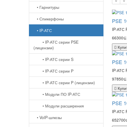
• Гарнитуры
• Спикерфоны
PSE 10
IP-АТС 
• IP-АТС
66300⊆
• IP-АТС серии PSE
Купи
(лицензии)
• IP-АТС серии S
PSE 10
IP-АТС 
• IP-АТС серии P
97850⊆
• IP-АТС серии P (лицензии)
Купи
• Модули ПО IP-АТС
PSE 10
• Модули расширения
IP-АТС 
• VoIP-шлюзы
652700