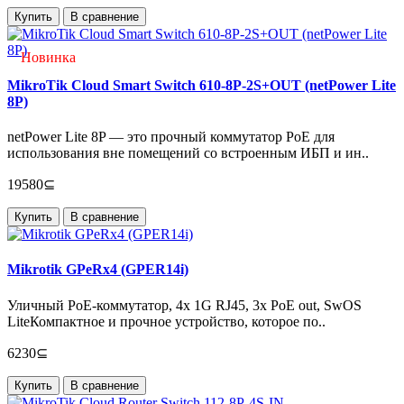
Купить
В сравнение
Новинка
MikroTik Cloud Smart Switch 610-8P-2S+OUT (netPower Lite
8P)
netPower Lite 8P — это прочный коммутатор PoE для
использования вне помещений со встроенным ИБП и ин..
19580⊆
Купить
В сравнение
Mikrotik GPeRx4 (GPER14i)
Уличный PoE-коммутатор, 4х 1G RJ45, 3x PoE out, SwOS
LiteКомпактное и прочное устройство, которое по..
6230⊆
Купить
В сравнение