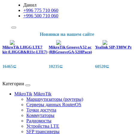
Данил
+996 775 710 060
+996 500 710 060
Новинки на нашем сайте
MikroTik LHGG LTE7
MikroTik GrooveA 52 ac
Yealink SIP-T88W Pro
kit (LHGGR&R11e-LTE7)
(RBGrooveGA-52HPacn)
16465⊆
10235⊆
60520⊆
Категории
MikroTik
MikroTik
Маршрутизаторы (роутеры)
Серверы данных RouterOS
Точки доступа
Коммутаторы
Радиомосты
Устройства LTE
SFP трансиверы