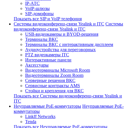
IP-АТС
VoIP-шлюзы
SIP-домофоны
Показать все SIP и VoIP телефония
Системы видеоконференц-связи Yealink и ITC
Системы
видеоконференц-связи Yealink и ITC
USB-видеокамеры и BYOD-решения
Терминалы ВКС
Терминалы ВКС с интерактивным дисплеем
Аудиоустройства для переговорных
PTZ видеокамеры ITC
Интерактивные панели
Аксессуары
Видеотерминалы Microsoft Room
Видеотерминалы Zoom Room
Серверные решения ВКС
Сервисные контракты AMS
Стойки и крепления для ВКС
Показать все Системы видеоконференц-связи Yealink и
ITC
Неуправляемые PoE-коммутаторы
Неуправляемые PoE-
коммутаторы
Linkff Networks
Tenda
Показать все Неуправляемые PoE-коммутаторы