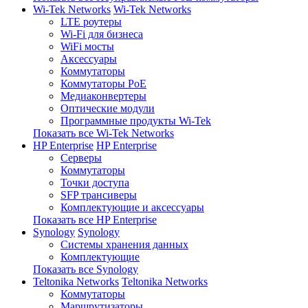
Wi-Tek Networks
Wi-Tek Networks
LTE роутеры
Wi-Fi для бизнеса
WiFi мосты
Аксессуары
Коммутаторы
Коммутаторы PoE
Медиаконвертеры
Оптические модули
Программные продукты Wi-Tek
Показать все Wi-Tek Networks
HP Enterprise
HP Enterprise
Серверы
Коммутаторы
Точки доступа
SFP трансиверы
Комплектующие и аксессуары
Показать все HP Enterprise
Synology
Synology
Системы хранения данных
Комплектующие
Показать все Synology
Teltonika Networks
Teltonika Networks
Коммутаторы
Маршрутизаторы