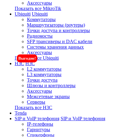
Аксессуары
Показать все MikroTik
Ubiquiti
Ubiquiti
Коммутаторы
Маршрутизаторы (роутеры)
Точки доступа и контроллеры
Радиомосты
SFP трансиверы и DAC кабели
Системы хранения данных
Аксессуары
Показать все Ubiquiti
Выгодно!
H3C
H3C
L2 коммутаторы
L3 коммутаторы
Точки доступа
Шлюзы и контроллеры
Аксессуары
Межсетевые экраны
Серверы
Показать все H3C
Tenda
SIP и VoIP телефония
SIP и VoIP телефония
IP-телефоны
Гарнитуры
Спикерфоны