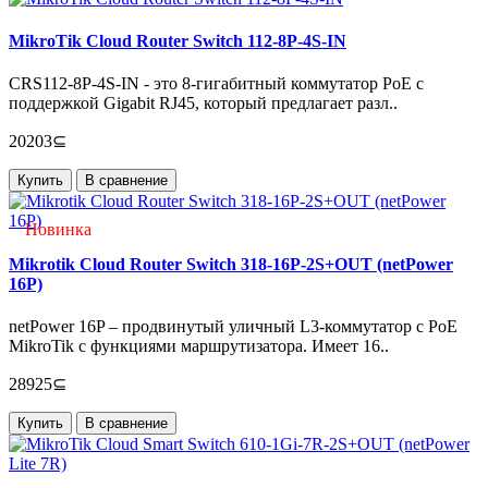
MikroTik Cloud Router Switch 112-8P-4S-IN
CRS112-8P-4S-IN - это 8-гигабитный коммутатор PoE с
поддержкой Gigabit RJ45, который предлагает разл..
20203⊆
Купить
В сравнение
Новинка
Mikrotik Cloud Router Switch 318-16P-2S+OUT (netPower
16P)
netPower 16P – продвинутый уличный L3-коммутатор с PoE
MikroTik с функциями маршрутизатора. Имеет 16..
28925⊆
Купить
В сравнение