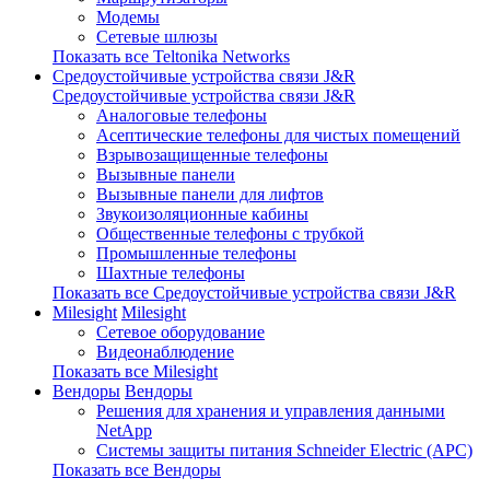
Модемы
Сетевые шлюзы
Показать все Teltonika Networks
Средоустойчивые устройства связи J&R
Средоустойчивые устройства связи J&R
Аналоговые телефоны
Асептические телефоны для чистых помещений
Взрывозащищенные телефоны
Вызывные панели
Вызывные панели для лифтов
Звукоизоляционные кабины
Общественные телефоны с трубкой
Промышленные телефоны
Шахтные телефоны
Показать все Средоустойчивые устройства связи J&R
Milesight
Milesight
Сетевое оборудование
Видеонаблюдение
Показать все Milesight
Вендоры
Вендоры
Решения для хранения и управления данными
NetApp
Системы защиты питания Schneider Electric (APC)
Показать все Вендоры