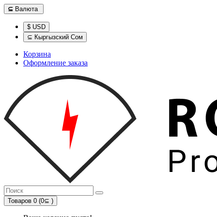
⊆
Валюта
$ USD
⊆ Кыргызский Сом
Корзина
Оформление заказа
Товаров 0 (0⊆ )