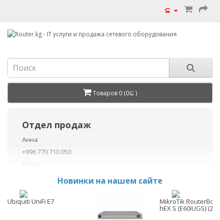
⊆
Товаров 0 (0⊆ )
Отдел продаж
Анна
+996 770 710 050
Елена
+996 770 710 040
Новинки на нашем сайте
+996 755 710 050
Данил
Ubiquiti UniFi E7
MikroTik RouterBoa
hEX S (E60iUGS) (202
+996 775 710 060