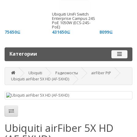
+996 500 710 060
Ubiquiti UniFi Switch
График работы
Enterprise Campus 24S
PoE 1050W (ECS-24S-
Пн-пт - 9.00-18.00
PoE)
75650⊆
431650⊆
8099⊆
Сб, вс - выходные
Наш адрес
Категории
г. Бишкек, ул. Матросова, 47
Посмотреть адрес в 2GIS
mail@router.kg
Ubiquiti
Радиомосты
airFiber PtP
Ubiquiti airFiber 5X HD (AF-5XHD)
Ubiquiti airFiber 5X HD