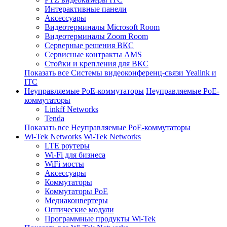
Интерактивные панели
Аксессуары
Видеотерминалы Microsoft Room
Видеотерминалы Zoom Room
Серверные решения ВКС
Сервисные контракты AMS
Стойки и крепления для ВКС
Показать все Системы видеоконференц-связи Yealink и
ITC
Неуправляемые PoE-коммутаторы
Неуправляемые PoE-
коммутаторы
Linkff Networks
Tenda
Показать все Неуправляемые PoE-коммутаторы
Wi-Tek Networks
Wi-Tek Networks
LTE роутеры
Wi-Fi для бизнеса
WiFi мосты
Аксессуары
Коммутаторы
Коммутаторы PoE
Медиаконвертеры
Оптические модули
Программные продукты Wi-Tek