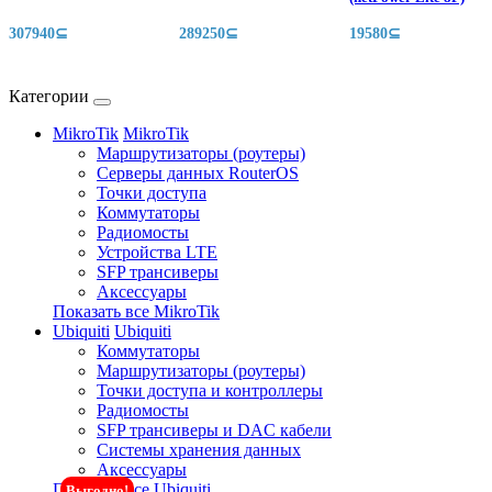
307940⊆
289250⊆
19580⊆
Категории
MikroTik
MikroTik
Маршрутизаторы (роутеры)
Серверы данных RouterOS
Точки доступа
Коммутаторы
Радиомосты
Устройства LTE
SFP трансиверы
Аксессуары
Показать все MikroTik
Ubiquiti
Ubiquiti
Коммутаторы
Маршрутизаторы (роутеры)
Точки доступа и контроллеры
Радиомосты
SFP трансиверы и DAC кабели
Системы хранения данных
Аксессуары
Показать все Ubiquiti
Выгодно!