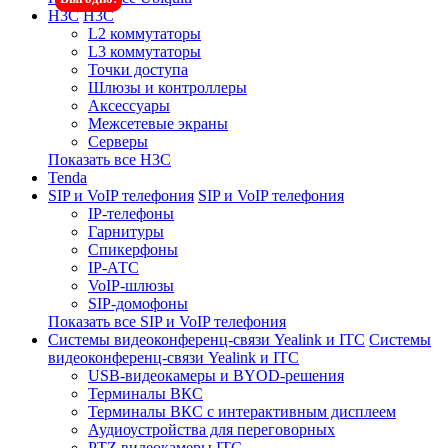
H3C
H3C
L2 коммутаторы
L3 коммутаторы
Точки доступа
Шлюзы и контроллеры
Аксессуары
Межсетевые экраны
Серверы
Показать все H3C
Tenda
SIP и VoIP телефония
SIP и VoIP телефония
IP-телефоны
Гарнитуры
Спикерфоны
IP-АТС
VoIP-шлюзы
SIP-домофоны
Показать все SIP и VoIP телефония
Системы видеоконференц-связи Yealink и ITC
Системы
видеоконференц-связи Yealink и ITC
USB-видеокамеры и BYOD-решения
Терминалы ВКС
Терминалы ВКС с интерактивным дисплеем
Аудиоустройства для переговорных
PTZ видеокамеры ITC