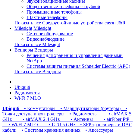
Звукоизоляционные кабины
Общественные телефоны с трубкой
Промышленные телефоны
Шахтные телефоны
Показать все Средоустойчивые устройства связи J&R
Milesight
Milesight
Сетевое оборудование
Видеонаблюдение
Показать все Milesight
Вендоры
Вендоры
Решения для хранения и управления данными
NetApp
Системы защиты питания Schneider Electric (APC)
Показать все Вендоры
Ubiquiti
Радиомосты
Wi-Fi 7 MLO
Ubiquiti
• Коммутаторы
• Маршрутизаторы (роутеры)
•
Точки доступа и контроллеры
• Радиомосты
• airMAX 5
GHz
• airMAX 2.4 GHz
• Антенны
• airFiber PtP
• Wi-Fi 7 MLO
• LTU 5 GHz
• SFP трансиверы и DAC
кабели
• Системы хранения данных
• Аксессуары