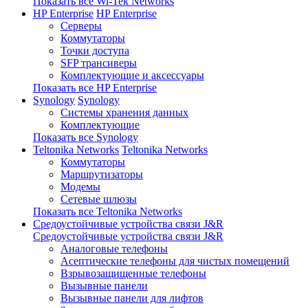
Показать все Wi-Tek Networks
HP Enterprise
HP Enterprise
Серверы
Коммутаторы
Точки доступа
SFP трансиверы
Комплектующие и аксессуары
Показать все HP Enterprise
Synology
Synology
Системы хранения данных
Комплектующие
Показать все Synology
Teltonika Networks
Teltonika Networks
Коммутаторы
Маршрутизаторы
Модемы
Сетевые шлюзы
Показать все Teltonika Networks
Средоустойчивые устройства связи J&R
Средоустойчивые устройства связи J&R
Аналоговые телефоны
Асептические телефоны для чистых помещений
Взрывозащищенные телефоны
Вызывные панели
Вызывные панели для лифтов