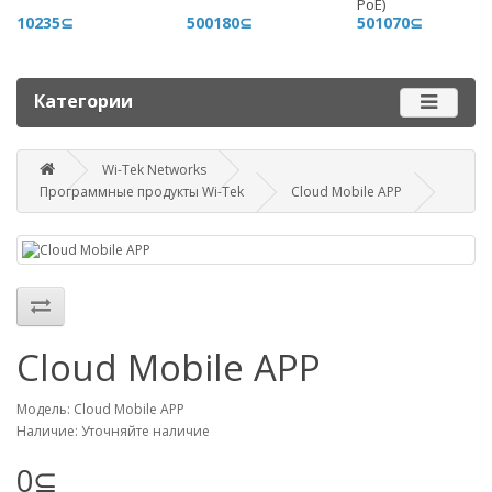
PoE)
+996 500 710 060
10235⊆
500180⊆
501070⊆
График работы
Пн-пт - 9.00-18.00
Категории
Сб, вс - выходные
Wi-Tek Networks
Наш адрес
Программные продукты Wi-Tek
Cloud Mobile APP
г. Бишкек, ул. Матросова, 47
Посмотреть адрес в 2GIS
mail@router.kg
Cloud Mobile APP
Модель: Cloud Mobile APP
Наличие: Уточняйте наличие
0⊆