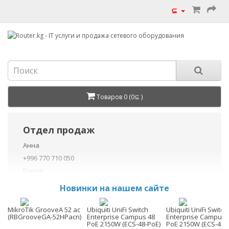
⊆
Товаров 0 (0⊆ )
Отдел продаж
Анна
+996 770 710 050
Елена
+996 770 710 040
Новинки на нашем сайте
+996 755 710 050
Данил
MikroTik GrooveA 52 ac
Ubiquiti UniFi Switch
Ubiquiti UniFi Switch
(RBGrooveGA-52HPacn)
Enterprise Campus 48
Enterprise Campus 
+996 775 710 060
PoE 2150W (ECS-48-PoE)
PoE 2150W (ECS-48S