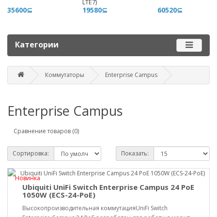
LTE7)
+996 500 710 060
35600⊆
19580⊆
60520⊆
График работы
Пн-пт - 9.00-18.00
Категории
Сб, вс - выходные
Коммутаторы
Enterprise Campus
Наш адрес
г. Бишкек, ул. Матросова, 47
Enterprise Campus
Посмотреть адрес в 2GIS
mail@router.kg
Сравнение товаров (0)
Сортировка:
Показать:
Новинка
Ubiquiti UniFi Switch Enterprise Campus 24 PoE
1050W (ECS-24-PoE)
Высокопроизводительная коммутацияUniFi Switch