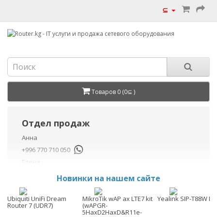
⊆
Товаров 0 (0⊆ )
Отдел продаж
Анна
+996 770 710 050
Елена
+996 770 710 040
Новинки на нашем сайте
+996 755 710 050
Данил
Ubiquiti UniFi Dream
MikroTik wAP ax LTE7 kit
Yealink SIP-T88W Pr
Router 7 (UDR7)
(wAPGR-
+996 775 710 060
5HaxD2HaxD&R11e-