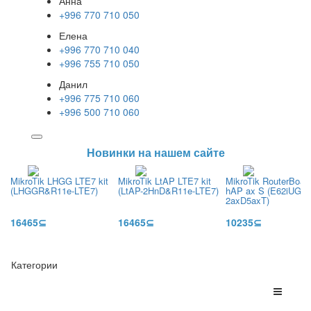
Анна
+996 770 710 050
Елена
+996 770 710 040
+996 755 710 050
Данил
+996 775 710 060
+996 500 710 060
Новинки на нашем сайте
MikroTik LHGG LTE7 kit
MikroTik LtAP LTE7 kit
MikroTik RouterBoar
(LHGGR&R11e-LTE7)
(LtAP-2HnD&R11e-LTE7)
hAP ax S (E62iUGS-
2axD5axT)
16465⊆
16465⊆
10235⊆
Категории