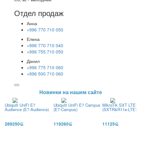
Отдел продаж
Анна
+996 770 710 050
Елена
+996 770 710 040
+996 755 710 050
Данил
+996 775 710 060
+996 500 710 060
Новинки на нашем сайте
Ubiquiti UniFi E7
Ubiquiti UniFi E7 Campus
MikroTik SXT LTE7 k
Audience (E7-Audience)
(E7-Campus)
(SXTR&R11e-LTE7)
289250⊆
119260⊆
11125⊆