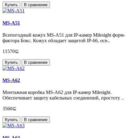
Купить
В сравнение
MS-A51
Всепогодный кожух MS-A51 для IP-камер Milesight форм-
фактора Бокс. Кожух обладает защитой IP-66, осн..
11570⊆
Купить
В сравнение
MS-A62
Монтажная коробка MS-A62 для IP-камер Milesight.
Обеспечивает защиту кабельных соединений, простоту ..
3560⊆
Купить
В сравнение
MS-A63