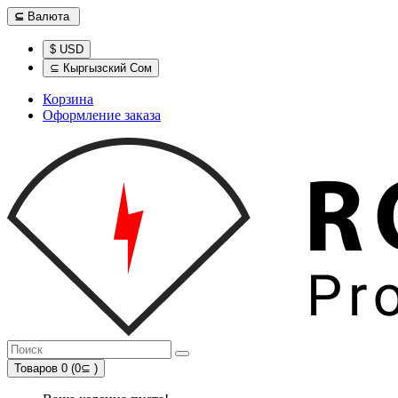
⊆
Валюта
$ USD
⊆ Кыргызский Сом
Корзина
Оформление заказа
Товаров 0 (0⊆ )