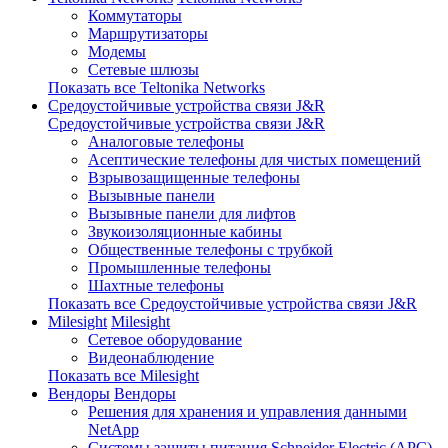
Коммутаторы
Маршрутизаторы
Модемы
Сетевые шлюзы
Показать все Teltonika Networks
Средоустойчивые устройства связи J&R
Средоустойчивые устройства связи J&R
Аналоговые телефоны
Асептические телефоны для чистых помещений
Взрывозащищенные телефоны
Вызывные панели
Вызывные панели для лифтов
Звукоизоляционные кабины
Общественные телефоны с трубкой
Промышленные телефоны
Шахтные телефоны
Показать все Средоустойчивые устройства связи J&R
Milesight
Milesight
Сетевое оборудование
Видеонаблюдение
Показать все Milesight
Вендоры
Вендоры
Решения для хранения и управления данными
NetApp
Системы защиты питания Schneider Electric (APC)