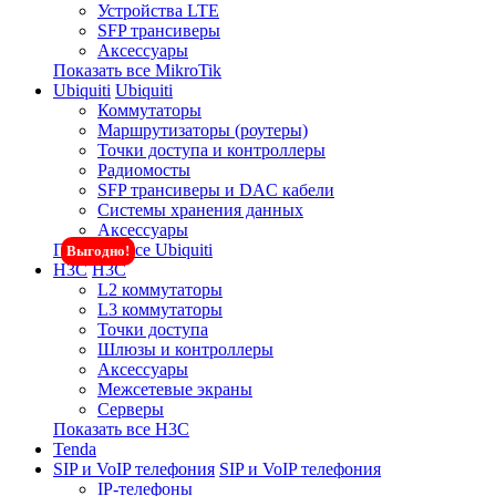
Устройства LTE
SFP трансиверы
Аксессуары
Показать все MikroTik
Ubiquiti
Ubiquiti
Коммутаторы
Маршрутизаторы (роутеры)
Точки доступа и контроллеры
Радиомосты
SFP трансиверы и DAC кабели
Системы хранения данных
Аксессуары
Показать все Ubiquiti
Выгодно!
H3C
H3C
L2 коммутаторы
L3 коммутаторы
Точки доступа
Шлюзы и контроллеры
Аксессуары
Межсетевые экраны
Серверы
Показать все H3C
Tenda
SIP и VoIP телефония
SIP и VoIP телефония
IP-телефоны