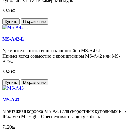
купольных PTZ IP-камер Milesight..
5340⊆
Купить
В сравнение
MS-A42-L
Удлинитель потолочного кронштейна MS-A42-L.
Применяется совместно с кронштейном MS-A42 или MS-
A79..
5340⊆
Купить
В сравнение
MS-A43
Монтажная коробка MS-A43 для скоростных купольных PTZ
IP-камер Milesight. Обеспечивает защиту кабель..
7120⊆