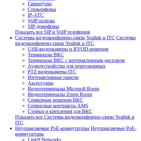
Гарнитуры
Спикерфоны
IP-АТС
VoIP-шлюзы
SIP-домофоны
Показать все SIP и VoIP телефония
Системы видеоконференц-связи Yealink и ITC
Системы
видеоконференц-связи Yealink и ITC
USB-видеокамеры и BYOD-решения
Терминалы ВКС
Терминалы ВКС с интерактивным дисплеем
Аудиоустройства для переговорных
PTZ видеокамеры ITC
Интерактивные панели
Аксессуары
Видеотерминалы Microsoft Room
Видеотерминалы Zoom Room
Серверные решения ВКС
Сервисные контракты AMS
Стойки и крепления для ВКС
Показать все Системы видеоконференц-связи Yealink и
ITC
Неуправляемые PoE-коммутаторы
Неуправляемые PoE-
коммутаторы
Linkff Networks