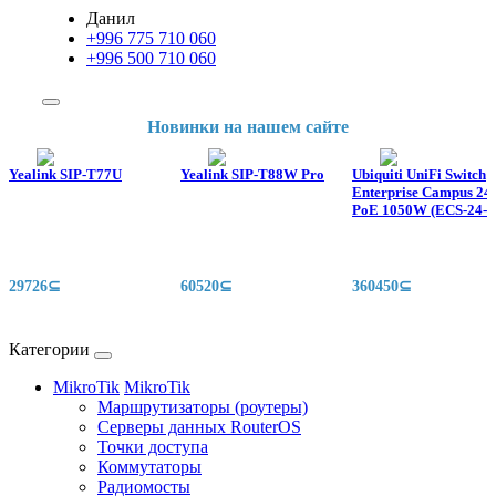
Данил
+996 775 710 060
+996 500 710 060
Новинки на нашем сайте
Yealink SIP-T77U
Yealink SIP-T88W Pro
Ubiquiti UniFi Switch
Enterprise Campus 24
PoE 1050W (ECS-24-P
29726⊆
60520⊆
360450⊆
Категории
MikroTik
MikroTik
Маршрутизаторы (роутеры)
Серверы данных RouterOS
Точки доступа
Коммутаторы
Радиомосты