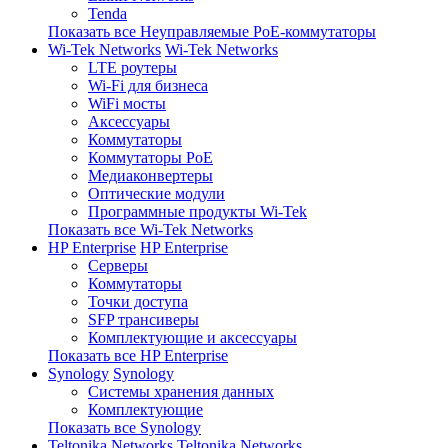
Tenda
Показать все Неуправляемые PoE-коммутаторы
Wi-Tek Networks
Wi-Tek Networks
LTE роутеры
Wi-Fi для бизнеса
WiFi мосты
Аксессуары
Коммутаторы
Коммутаторы PoE
Медиаконвертеры
Оптические модули
Программные продукты Wi-Tek
Показать все Wi-Tek Networks
HP Enterprise
HP Enterprise
Серверы
Коммутаторы
Точки доступа
SFP трансиверы
Комплектующие и аксессуары
Показать все HP Enterprise
Synology
Synology
Системы хранения данных
Комплектующие
Показать все Synology
Teltonika Networks
Teltonika Networks