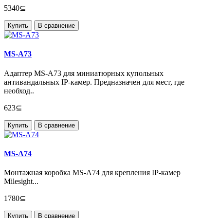
5340⊆
Купить
В сравнение
MS-A73
Адаптер MS-A73 для миниатюрных купольных
антивандальных IP-камер. Предназначен для мест, где
необход..
623⊆
Купить
В сравнение
MS-A74
Монтажная коробка MS-A74 для крепления IP-камер
Milesight...
1780⊆
Купить
В сравнение