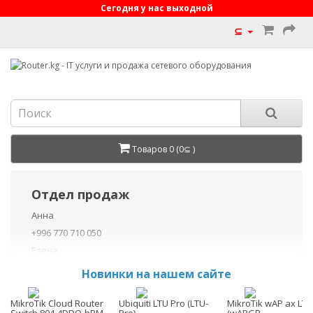
Сегодня у нас выходной
⊆
Товаров 0 (0⊆ )
Отдел продаж
Анна
+996 770 710 050
Елена
+996 770 710 040
Новинки на нашем сайте
+996 755 710 050
Данил
MikroTik Cloud Router
Ubiquiti LTU Pro (LTU-
MikroTik wAP ax LTE7