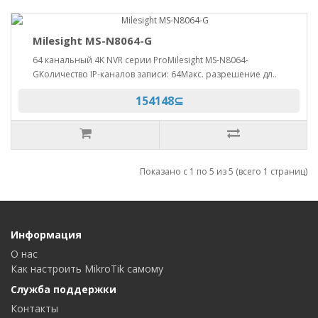
Milesight MS-N8064-G
64 канальный 4K NVR серии ProMilesight MS-N8064-
GКоличество IP-каналов записи: 64Макс. разрешение дл..
154148⊆
Показано с 1 по 5 из 5 (всего 1 страниц)
Информация
О нас
Как настроить MikroTik самому
Служба поддержки
Контакты