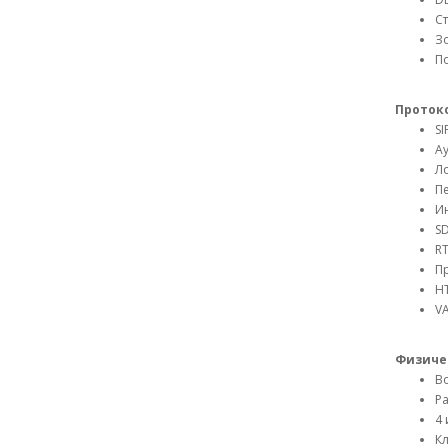
Ст
Зо
П
Протоко
SI
Ау
Ло
Пе
Ин
SD
RT
Пр
HT
VA
Физиче
Во
Р
4 
К