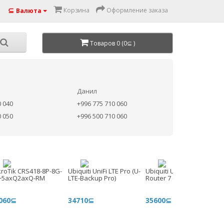
⊆
Корзина
Оформление заказа
Валюта
Товаров 0 (0⊆ )
Данил
0 040
+996 775 710 060
0 050
+996 500 710 060
kroTik CRS418-8P-8G-
Ubiquiti UniFi LTE Pro (U-
Ubiquiti UniFi Dream
+5axQ2axQ-RM
LTE-Backup Pro)
Router 7 (UDR7)
060⊆
34710⊆
35600⊆