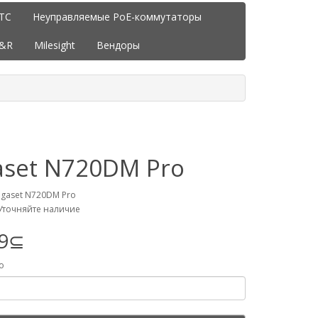
ITC
Неуправляемые PoE-коммутаторы
J&R
Milesight
Вендоры
aset N720DM Pro
igaset N720DM Pro
Уточняйте наличие
49⊆
о