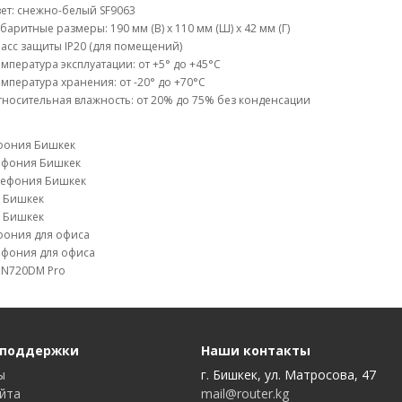
ет: снежно-белый SF9063
баритные размеры: 190 мм (В) x 110 мм (Ш) x 42 мм (Г)
асс защиты IP20 (для помещений)
мпература эксплуатации: от +5° до +45°C
мпература хранения: от -20° до +70°C
носительная влажность: от 20% до 75% без конденсации
ефония Бишкек
лефония Бишкек
лефония Бишкек
k Бишкек
X Бишкек
фония для офиса
ефония для офиса
 N720DM Pro
 поддержки
Наши контакты
ы
г. Бишкек, ул. Матросова, 47
айта
mail@router.kg