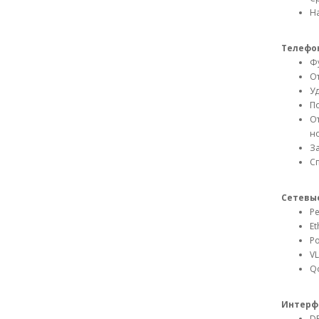
Н
Телефон
Ф
О
Уд
П
О
н
За
Сп
Сетевы
Ре
Et
Po
VL
Qo
Интерф
DE