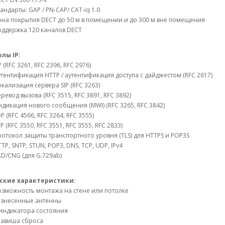
андарты: GAP / PN-CAP/ CAT-iq 1.0
на покрытия DECT до 50 м в помещении и до 300 м вне помещения
оддержка 120 каналов DECT
лы IP:
P (RFC 3261, RFC 2396, RFC 2976)
тентификация HTTP / аутентификация доступа с дайджестом (RFC 2617)
кализация сервера SIP (RFC 3263)
ревод вызова (RFC 3515, RFC 3891, RFC 3892)
дикация нового сообщения (MWI) (RFC 3265, RFC 3842)
P (RFC 4566, RFC 3264, RFC 3555)
P (RFC 3550, RFC 3551, RFC 3555, RFC 2833)
отокол защиты транспортного уровня (TLS) для HTTPS и POP3S
TP, SNTP, STUN, POP3, DNS, TCP, UDP, IPv4
D/CNG (для G.729ab)
ские характеристики:
зможность монтажа на стене или потолке
азнесенные антенны
индикатора состояния
лавиша сброса