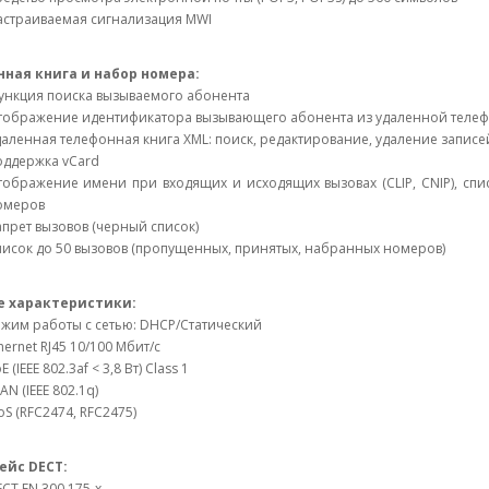
астраиваемая сигнализация MWI
ная книга и набор номера:
ункция поиска вызываемого абонента
тображение идентификатора вызывающего абонента из удаленной теле
аленная телефонная книга XML: поиск, редактирование, удаление записе
оддержка vCard
тображение имени при входящих и исходящих вызовах (CLIP, CNIP), сп
омеров
прет вызовов (черный список)
исок до 50 вызовов (пропущенных, принятых, набранных номеров)
е характеристики:
жим работы с сетью: DHCP/Статический
hernet RJ45 10/100 Мбит/с
E (IEEE 802.3af < 3,8 Вт) Class 1
AN (IEEE 802.1q)
S (RFC2474, RFC2475)
ейс DECT:
CT EN 300 175-x