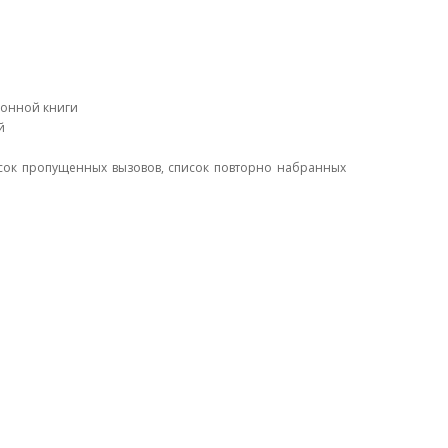
фонной книги
й
исок пропущенных вызовов, список повторно набранных