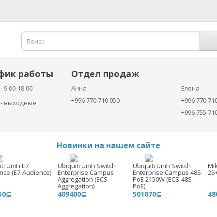
фик работы
Отдел продаж
- 9.00-18.00
Анна
Елена
+996 770 710 050
+996 770 71
с - выходные
+996 755 71
Новинки на нашем сайте
ti UniFi E7
Ubiquiti UniFi Switch
Ubiquiti UniFi Switch
Mi
nce (E7-Audience)
Enterprise Campus
Enterprise Campus 48S
2S
Aggregation (ECS-
PoE 2150W (ECS-48S-
Aggregation)
PoE)
50⊆
409400⊆
501070⊆
48