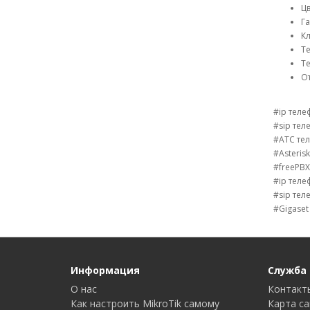
Цв
Га
Кл
Те
Те
От
#ip тел
#sip те
#АТС те
#Asteris
#freePB
#ip теле
#sip тел
#Gigaset
Информация
Служба
О нас
Контакт
Как настроить MikroTik самому
Карта с