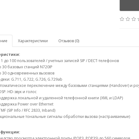
ание
Характеристики
Отзывов (0)
еристики:
 1 до 100 пользователей / учетных записей SIP / DECT-телефонов
 30 базовых станций N720IP
о 30 одновременных вызовов
деки: G.711, G.722, G.726, G.729ab
томатическое переключение между базовыми станциями (Handover) и роу
SP: HD-звук и голос
ддержка локальной и удаленной телефонной книги (XML и LDAP)
ддержка Power over Ethernet
MF (SIP Info / RFC 2833, Inband)
ациональные тональные сигналы обработки вызова (настраиваемые)
 функции:
едство просмотра электронной почты (POP3, POP3S) до 560 символов