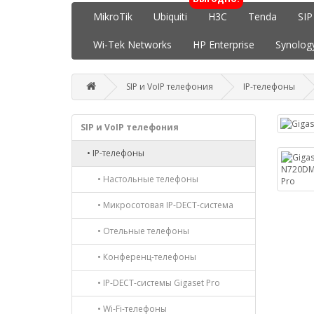
MikroTik
Ubiquiti
H3C
Tenda
SIP
Wi-Tek Networks
HP Enterprise
Synolog
SIP и VoIP телефония
IP-телефоны
SIP и VoIP телефония
• IP-телефоны
• Настольные телефоны
• Микросотовая IP-DECT-система
• Отельные телефоны
• Конференц-телефоны
• IP-DECT-системы Gigaset Pro
• Wi-Fi-телефоны