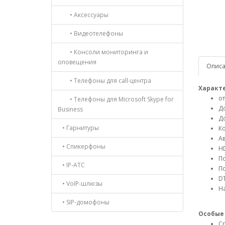
• Аксессуары
• Видеотелефоны
• Консоли мониторинга и
оповещения
Опис
• Телефоны для call-центра
Характ
от
• Телефоны для Microsoft Skype for
До
Business
Д
• Гарнитуры
Ко
Ав
• Спикерфоны
HD
По
• IP-АТС
По
DT
• VoIP-шлюзы
Н
• SIP-домофоны
Особые
Ср