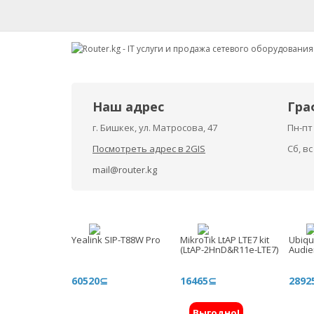
Наш адрес
Гра
г. Бишкек, ул. Матросова, 47
Пн-пт 
Посмотреть адрес в 2GIS
Сб, в
mail@router.kg
Yealink SIP-T88W Pro
MikroTik LtAP LTE7 kit
Ubiqui
(LtAP-2HnD&R11e-LTE7)
Audie
60520⊆
16465⊆
2892
Выгодно!