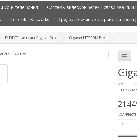
 и VoIP телефония
Системы видеоконференц-связи Yealink и 
y
Teltonika Networks
Средоустойчивые устройства связи 
IP-DECT-системы Gigaset Pro
Gigaset N720DM Pro
Gig
Модель: G
Наличие: 
214
Количеств