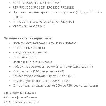
SDP (RFC 4566, RFC 3264, RFC 3555)
RTP (RFC 3550, RFC 3551, RFC 3555, RFC 2833)
Протокол защиты транспортного уровня (TLS) для HTTPS и
POP3S
HTTP, SNTP, STUN, POP3, DNS, TCP, UDP, IPv4
VAD/CNG (для G.729ab)
Физические характеристики:
Возможность монтажа на стене или потолке
Разнесенные антенны
4 индикатора состояния
Клавиша сброса
Цвет: снежно-белый SF9063
Габаритные размеры: 190 мм (В) x 110 мм (Ш) x 42 мм (Г)
Класс защиты IP20 (для помещений)
Температура эксплуатации: от +5° до +45°C
Температура хранения: от -20° до +70°C
Относительная влажность: от 20% до 75% без конденсации
#ip телефония Бишкек
#sip телефония Бишкек
#АТС телефония Бишкек