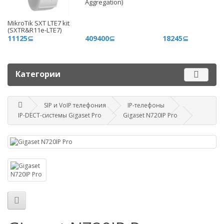
Aggregation)
+996 500 710 060
MikroTik SXT LTE7 kit
График работы
(SXTR&R11e-LTE7)
11125⊆
409400⊆
18245⊆
Пн-пт - 9.00-18.00
Сб, вс - выходные
Категории
Наш адрес
г. Бишкек, ул. Матросова, 47
SIP и VoIP телефония
IP-телефоны
IP-DECT-системы Gigaset Pro
Gigaset N720IP Pro
Посмотреть адрес в 2GIS
mail@router.kg