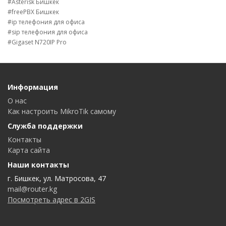
#Asterisk Бишкек
#freePBX Бишкек
#ip телефония для офиса
#sip телефония для офиса
#Gigaset N720IP Pro
Информация
О нас
Как настроить MikroTik самому
Служба поддержки
Контакты
Карта сайта
Наши контакты
г. Бишкек, ул. Матросова, 47
mail@router.kg
Посмотреть адрес в 2GIS