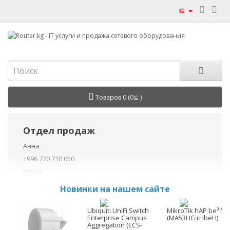
⊆
Товаров 0 (0⊆ )
Отдел продаж
Анна
+996 770 710 050
Елена
+996 770 710 040
Новинки на нашем сайте
+996 755 710 050
Данил
Ubiquiti UniFi Switch
MikroTik hAP be³ Me
Enterprise Campus
(MA53UG+HbeH)
+996 775 710 060
Aggregation (ECS-