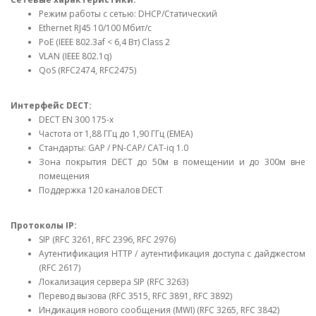
Режим работы с сетью: DHCP/Статический
Ethernet RJ45 10/100 Мбит/с
PoE (IEEE 802.3af < 6,4 Вт) Class 2
VLAN (IEEE 802.1q)
QoS (RFC2474, RFC2475)
Интерфейс DECT:
DECT EN 300 175-x
Частота от 1,88 ГГц до 1,90 ГГц (EMEA)
Стандарты: GAP / PN-CAP/ CAT-iq 1.0
Зона покрытия DECT до 50м в помещении и до 300м вне
помещения
Поддержка 120 каналов DECT
Протоколы IP:
SIP (RFC 3261, RFC 2396, RFC 2976)
Аутентификация HTTP / аутентификация доступа с дайджестом
(RFC 2617)
Локализация сервера SIP (RFC 3263)
Перевод вызова (RFC 3515, RFC 3891, RFC 3892)
Индикация нового сообщения (MWI) (RFC 3265, RFC 3842)