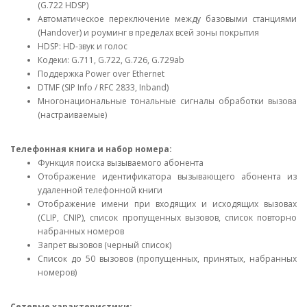
(G.722 HDSP)
Автоматическое переключение между базовыми станциями
(Handover) и роуминг в пределах всей зоны покрытия
HDSP: HD-звук и голос
Кодеки: G.711, G.722, G.726, G.729ab
Поддержка Power over Ethernet
DTMF (SIP Info / RFC 2833, Inband)
Многонациональные тональные сигналы обработки вызова
(настраиваемые)
Телефонная книга и набор номера:
Функция поиска вызываемого абонента
Отображение идентификатора вызывающего абонента из
удаленной телефонной книги
Отображение имени при входящих и исходящих вызовах
(CLIP, CNIP), список пропущенных вызовов, список повторно
набранных номеров
Запрет вызовов (черный список)
Список до 50 вызовов (пропущенных, принятых, набранных
номеров)
Сетевые характеристики: