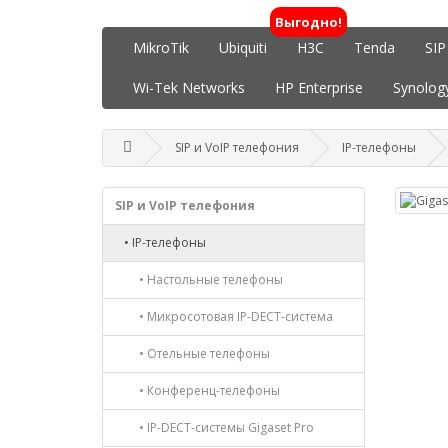
Выгодно!
MikroTik
Ubiquiti
H3C
Tenda
SIP
Wi-Tek Networks
HP Enterprise
Synolog
SIP и VoIP телефония
IP-телефоны
SIP и VoIP телефония
• IP-телефоны
• Настольные телефоны
• Микросотовая IP-DECT-система
• Отельные телефоны
• Конференц-телефоны
• IP-DECT-системы Gigaset Pro