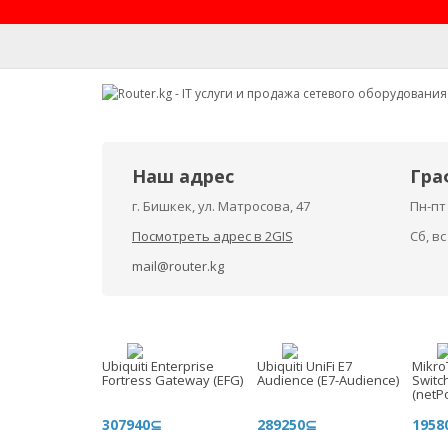
Наш адрес
Гра
г. Бишкек, ул. Матросова, 47
Пн-пт 
Посмотреть адрес в 2GIS
Сб, в
mail@router.kg
Ubiquiti Enterprise
Ubiquiti UniFi E7
Mikro
Fortress Gateway (EFG)
Audience (E7-Audience)
Switc
(netPo
307940⊆
289250⊆
1958