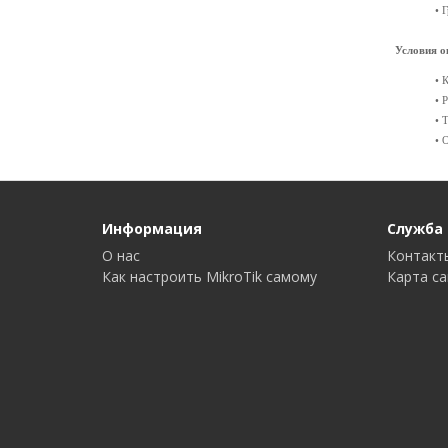
• 
Условия 
• 
• 
• 
• 
Информация
Служба
О нас
Контакт
Как настроить MikroTik самому
Карта с