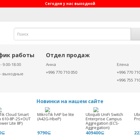
Сегодня у нас выходной
фик работы
Отдел продаж
- 9.00-18.00
Анна
Елена
+996 770 710 050
+996 770 71
с - выходные
+996 755 71
Новинки на нашем сайте
Tik Cloud Smart
MikroTik hAP be lite
Ubiquiti UniFi Switch
Ubi
h 610-8P-2S+OUT
(A42G-HbeP)
Enterprise Campus
Pro
wer Lite 8P)
Aggregation (ECS-
Aggregation)
0⊆
9790⊆
409400⊆
22