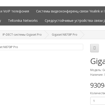
 и VoIP телефония
Системы видеоконференц-связи Yealink и 
y
Teltonika Networks
Средоустойчивые устройства связи 
IP-DECT-системы Gigaset Pro
Gigaset N870IP Pro
Gig
Модель: Gi
Наличие: 
930
Количеств