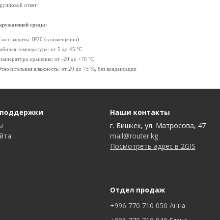
Групповой ответ
окружающей среды:
Класс защиты: IP20 (в помещении)
Рабочая температура: от 5 до 45 °C
Температура хранения: от -20 до +70 °C
Относительная влажность: от 20 до 75 %, без конденсации
 поддержки
Наши контакты
ы
г. Бишкек, ул. Матросова, 47
айта
mail@router.kg
Посмотреть адрес в 2GIS
Отдел продаж
+996 770 710 050
Анна