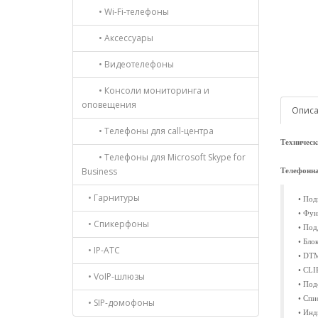
• Wi-Fi-телефоны
• Аксессуары
• Видеотелефоны
• Консоли мониторинга и
оповещения
Опис
• Телефоны для call-центра
Техническ
• Телефоны для Microsoft Skype for
Business
Телефонна
• Гарнитуры
• Под
• Фун
• Спикерфоны
• Под
• Бло
• IP-АТС
• DTM
• CLI
• VoIP-шлюзы
• Под
• Спи
• SIP-домофоны
• Инд