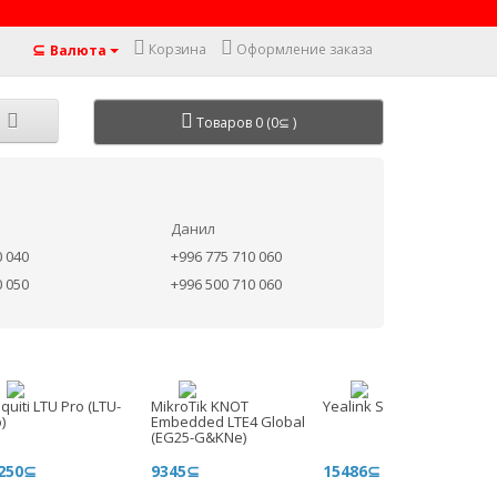
⊆
Корзина
Оформление заказа
Валюта
Товаров 0 (0⊆ )
Данил
0 040
+996 775 710 060
0 050
+996 500 710 060
quiti LTU Pro (LTU-
MikroTik KNOT
Yealink SIP-T73W
)
Embedded LTE4 Global
(EG25-G&KNe)
250⊆
9345⊆
15486⊆