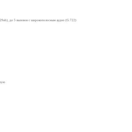
729ab), до 5 вызовов с широкополосным аудио (G.722)
епую