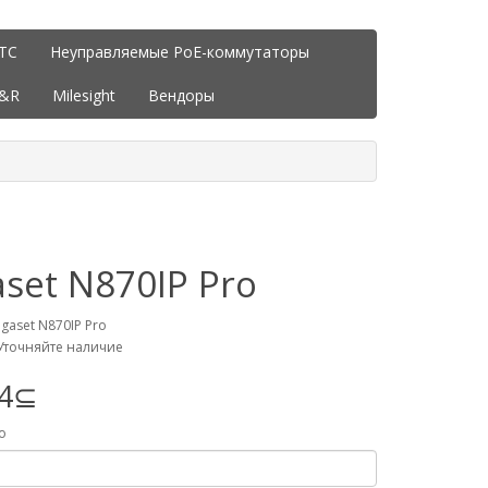
ITC
Неуправляемые PoE-коммутаторы
J&R
Milesight
Вендоры
aset N870IP Pro
gaset N870IP Pro
Уточняйте наличие
94⊆
о