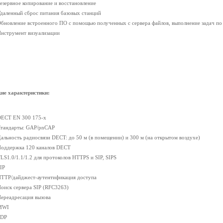
Резервное копирование и восстановление
Удаленный сброс питания базовых станций
Обновление встроенного ПО с помощью полученных с сервера файлов, выполнение задач по 
Инструмент визуализации
ие характеристики:
DECT EN 300 175-x
Стандарты: GAP/pnCAP
Дальность радиосвязи DECT: до 50 м (в помещении) и 300 м (на открытом воздухе)
Поддержка 120 каналов DECT
TLS1.0/1.1/1.2 для протоколов HTTPS и SIP, SIPS
SIP
HTTP/дайджест-аутентификация доступа
Поиск сервера SIP (RFC3263)
Переадресация вызова
 MWI
SDP