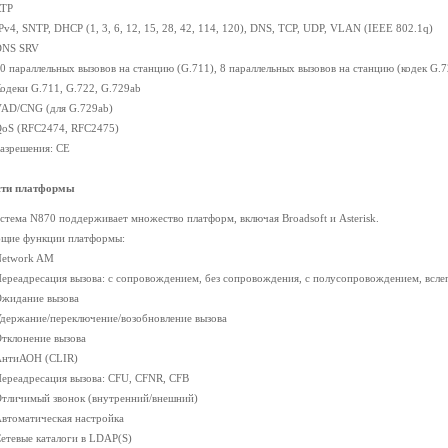
RTP
IPv4, SNTP, DHCP (1, 3, 6, 12, 15, 28, 42, 114, 120), DNS, TCP, UDP, VLAN (IEEE 802.1q)
DNS SRV
10 параллельных вызовов на станцию (G.711), 8 параллельных вызовов на станцию (кодек G.
Кодеки G.711, G.722, G.729ab
VAD/CNG (для G.729ab)
QoS (RFC2474, RFC2475)
Разрешения: CE
сти платформы
стема N870 поддерживает множество платформ, включая Broadsoft и Asterisk.
щие функции платформы:
Network AM
Переадресация вызова: с сопровождением, без сопровождения, с полусопровождением, всл
Ожидание вызова
Удержание/переключение/возобновление вызова
Отклонение вызова
АнтиАОН (CLIR)
Переадресация вызова: CFU, CFNR, CFB
Отличимый звонок (внутренний/внешний)
Автоматическая настройка
Сетевые каталоги в LDAP(S)