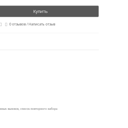
Купить
0 отзывов
/
Написать отзыв
нных вызовов, список повторного набора