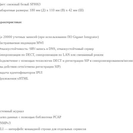
Цвет: снежный белый SF9063
Габаритные размеры: 180 мм (Д) x 110 мм (В) x 42 мм (Ш)
рактеристики:
До 20000 учетных записей (при использовании ПО Gigaset Integrator)
Настраиваемая индикация MWI
Отказоустойчивость: SRV-запись в DNS, отказоустойчивый сервер
Синхронизация по DECT, синхронизация по LAN или смешанный режим
Подключение с помощью технологии DECT и регистрации SIP в синхронизированном/несинх
ны действия сети/отмена регистрации SIP)
Выдача идентификаторов IPUI
Приложения xHTML
стемный журнал
ализ данных с помощью библиотеки PCAP
SNMPv3
CLI — интерфейс командной строки для отдельных сервисов