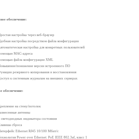
ое обеспечение:
Простая настройка через веб-браузер
Удобная настройка посредством файла конфигурации
Автоматическая настройка для конкретных пользователей
помощью MAC-адреса
помощью файла конфигурации XML
Повышение/понижение версии встроенного ПО
Функции резервного копирования и восстановления
Доступ к системным журналам на внешних серверах
е обеспечение:
Крепление на стену/потолок
Разнесенные антенны
2 светодиодных индикатора состояния
Клавиша сброса
Интерфейс Ethernet RJ45 10/100 Мбит/с
Технология Power over Ethernet: PoE IEEE 802.3af, класс 1