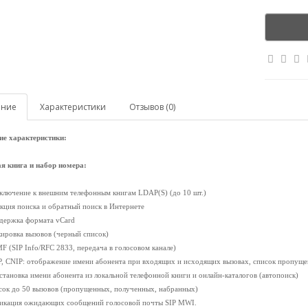
ание
Характеристики
Отзывов (0)
ие характеристики:
я книга и набор номера:
ключение к внешним телефонным книгам LDAP(S) (до 10 шт.)
кция поиска и обратный поиск в Интернете
держка формата vCard
кировка вызовов (черный список)
F (SIP Info/RFC 2833, передача в голосовом канале)
P, CNIP: отображение имени абонента при входящих и исходящих вызовах, список пропуще
становка имени абонента из локальной телефонной книги и онлайн-каталогов (автопоиск)
сок до 50 вызовов (пропущенных, полученных, набранных)
икация ожидающих сообщений голосовой почты SIP MWI.