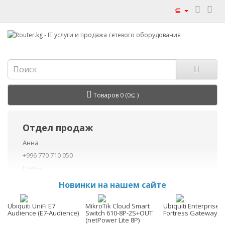
⊆
Товаров 0 (0⊆ )
Отдел продаж
Анна
+996 770 710 050
Елена
+996 770 710 040
Новинки на нашем сайте
+996 755 710 050
Данил
Ubiquiti UniFi E7
MikroTik Cloud Smart
Ubiquiti Enterprise
Audience (E7-Audience)
Switch 610-8P-2S+OUT
Fortress Gateway (E
+996 775 710 060
(netPower Lite 8P)