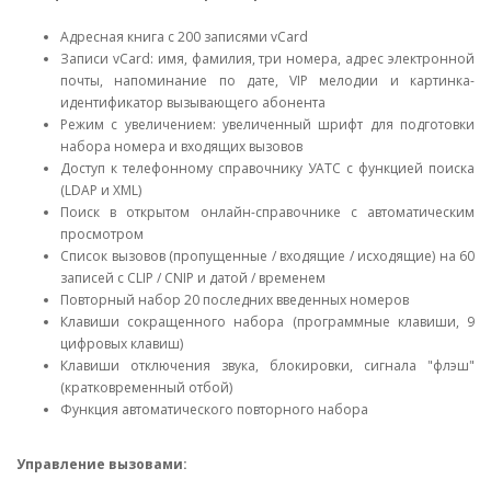
Адресная книга с 200 записями vCard
Записи vCard: имя, фамилия, три номера, адрес электронной
почты, напоминание по дате, VIP мелодии и картинка-
идентификатор вызывающего абонента
Режим с увеличением: увеличенный шрифт для подготовки
набора номера и входящих вызовов
Доступ к телефонному справочнику УАТС с функцией поиска
(LDAP и XML)
Поиск в открытом онлайн-справочнике с автоматическим
просмотром
Список вызовов (пропущенные / входящие / исходящие) на 60
записей с CLIP / CNIP и датой / временем
Повторный набор 20 последних введенных номеров
Клавиши сокращенного набора (программные клавиши, 9
цифровых клавиш)
Клавиши отключения звука, блокировки, сигнала "флэш"
(кратковременный отбой)
Функция автоматического повторного набора
Управление вызовами: