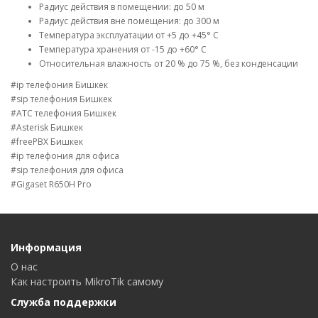
Радиус действия в помещении: до 50 м
Радиус действия вне помещения: до 300 м
Температура эксплуатации от +5 до +45° C
Температура хранения от -15 до +60° C
Относительная влажность от 20 % до 75 %, без конденсации
#ip телефония Бишкек
#sip телефония Бишкек
#АТС телефония Бишкек
#Asterisk Бишкек
#freePBX Бишкек
#ip телефония для офиса
#sip телефония для офиса
#Gigaset R650H Pro
Информация
О нас
Как настроить MikroTik самому
Служба поддержки