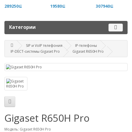
+996 500 710 060
289250⊆
19580⊆
307940⊆
График работы
Пн-пт - 9.00-18.00
Категории
Сб, вс - выходные
SIP и VoIP телефония
IP-телефоны
Наш адрес
IP-DECT-системы Gigaset Pro
Gigaset R650H Pro
г. Бишкек, ул. Матросова, 47
Посмотреть адрес в 2GIS
mail@router.kg
Gigaset R650H Pro
Модель: Gigaset R650H Pro