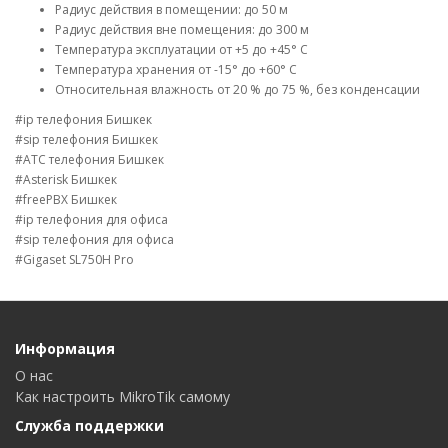
Радиус действия в помещении: до 50 м
Радиус действия вне помещения: до 300 м
Температура эксплуатации от +5 до +45° C
Температура хранения от -15° до +60° C
Относительная влажность от 20 % до 75 %, без конденсации
#ip телефония Бишкек
#sip телефония Бишкек
#АТС телефония Бишкек
#Asterisk Бишкек
#freePBX Бишкек
#ip телефония для офиса
#sip телефония для офиса
#Gigaset SL750H Pro
Информация
О нас
Как настроить MikroTik самому
Служба поддержки