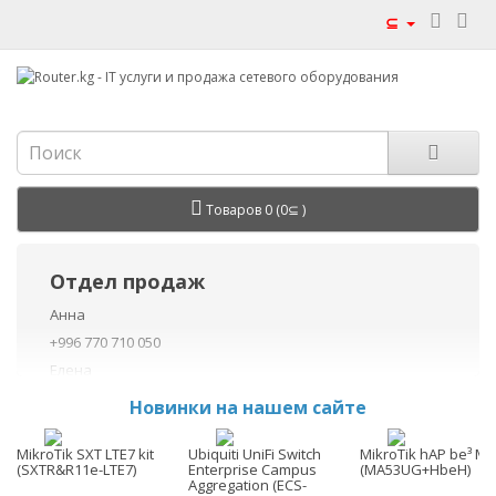
⊆
Товаров 0 (0⊆ )
Отдел продаж
Анна
+996 770 710 050
Елена
+996 770 710 040
Новинки на нашем сайте
+996 755 710 050
Данил
MikroTik SXT LTE7 kit
Ubiquiti UniFi Switch
MikroTik hAP be³ Me
(SXTR&R11e-LTE7)
Enterprise Campus
(MA53UG+HbeH)
+996 775 710 060
Aggregation (ECS-