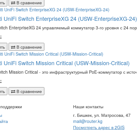
ить
В сравнение
ti UniFi Switch EnterpriseXG 24 (USW-EnterpriseXG-24)
witch EnterpriseXG 24 управляемый коммутатор 3-го уровня с 24 по
⊆
ить
В сравнение
ti UniFi Switch Mission Critical (USW-Mission-Critical)
witch Mission Critical - это инфраструктурный PoE-коммутатор с ист
⊆
ить
В сравнение
 поддержки
Наши контакты
ы
г. Бишкек, ул. Матросова, 47
айта
mail@router.kg
Посмотреть адрес в 2GIS