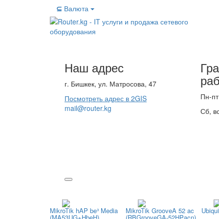
⊆
Валюта
Наш адрес
Гр
ра
г. Бишкек, ул. Матросова, 47
Пн-пт
Посмотреть адрес в 2GIS
mail@router.kg
Сб, в
MikroTik hAP be³ Media
MikroTik GrooveA 52 ac
Ubiqui
(MA53UG+HbeH)
(RBGrooveGA-52HPacn)