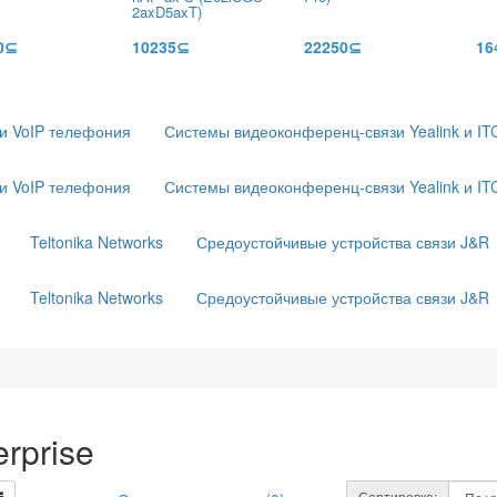
2axD5axT)
0⊆
10235⊆
22250⊆
16
 и VoIP телефония
Системы видеоконференц-связи Yealink и IT
 и VoIP телефония
Системы видеоконференц-связи Yealink и IT
Teltonika Networks
Средоустойчивые устройства связи J&R
Teltonika Networks
Средоустойчивые устройства связи J&R
erprise
Сортировка: