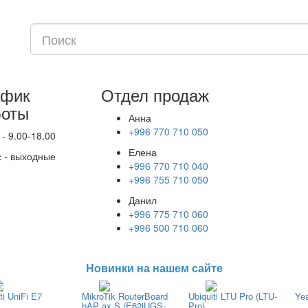
афик
Отдел продаж
боты
Анна
+996 770 710 050
 - 9.00-18.00
Елена
с - выходные
+996 770 710 040
+996 755 710 050
Данил
+996 775 710 060
+996 500 710 060
Новинки на нашем сайте
ti UniFi E7
MikroTik RouterBoard
Ubiquiti LTU Pro (LTU-
Ye
hAP ax S (E62iUGS-
Pro)