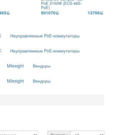
PoE 2150W (ECS-48S-
PoE)
465⊆
501070⊆
13706⊆
C
Неуправляемые PoE-коммутаторы
C
Неуправляемые PoE-коммутаторы
Milesight
Вендоры
Milesight
Вендоры
Показать: