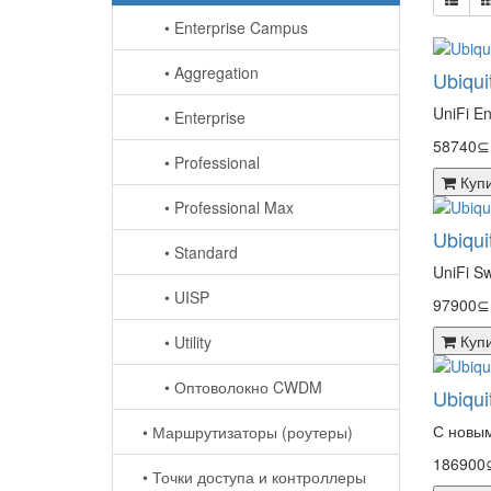
• Enterprise Campus
• Aggregation
Ubiqui
UniFi E
• Enterprise
58740⊆
• Professional
Куп
• Professional Max
Ubiqui
• Standard
UniFi S
• UISP
97900⊆
Куп
• Utility
• Оптоволокно CWDM
Ubiqui
С новым
• Маршрутизаторы (роутеры)
186900
• Точки доступа и контроллеры