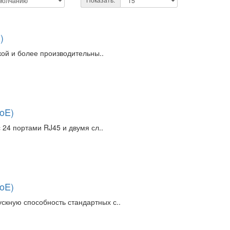
)
зкой и более производительны..
PoE)
с 24 портами RJ45 и двумя сл..
PoE)
скную способность стандартных с..