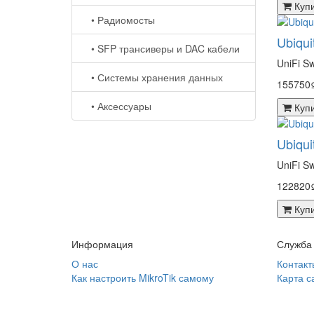
Куп
• Радиомосты
Ubiqui
• SFP трансиверы и DAC кабели
UniFi S
• Системы хранения данных
155750
• Аксессуары
Куп
Ubiqui
UniFi S
122820
Куп
Информация
Служба
О нас
Контакт
Как настроить MikroTik самому
Карта с