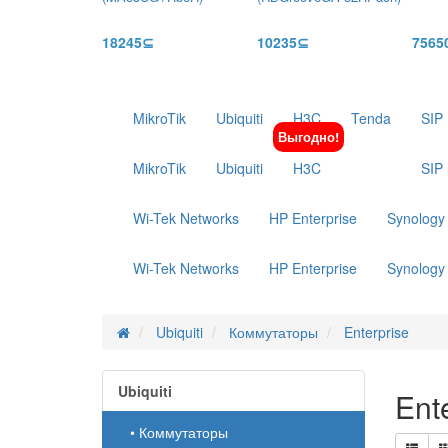
18245⊆
10235⊆
7565
MikroTik
Ubiquiti
H3C
Tenda
SIP
Выгодно!
MikroTik
Ubiquiti
H3C
SIP
Wi-Tek Networks
HP Enterprise
Synology
Wi-Tek Networks
HP Enterprise
Synology
Ubiquiti
Коммутаторы
Enterprise
Ubiquiti
Ent
• Коммутаторы